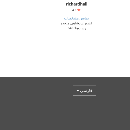
richardhall
43
نمایش مشخصات
کشور: پادشاهی متحده
پست‌ها: 348
فارسی