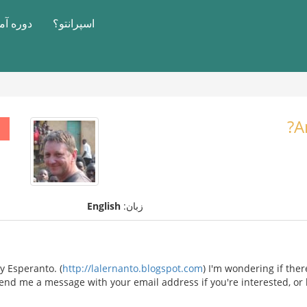
اسپرانتو؟
دوره آ
A
زبان:
English
y Esperanto. (
http://lalernanto.blogspot.com
) I'm wondering if the
end me a message with your email address if you're interested, or l