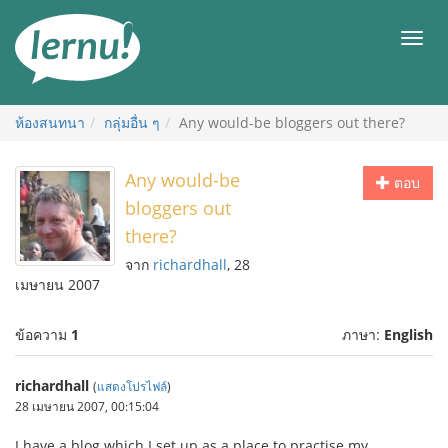
ไป
ยัง
เมนู
สารบัญ
ห้องสนทนา
กลุ่มอื่น ๆ
Any would-be bloggers out there?
Any would-be
ตอบ
bloggers out
there?
จาก
richardhall
, 28
เมษายน 2007
ข้อความ
1
ภาษา:
English
richardhall
(
แสดงโปรไฟล์
)
28 เมษายน 2007, 00:15:04
I have a blog which I set up as a place to practise my