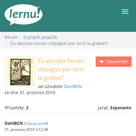
Přejít
k
Men
obsahu
Fórum
O jiných jazycích
Ĉu ekzistas bonan retpaĝon por lerni la grekan?
Ĉu ekzistas bonan
Odpovědět
retpaĝon por lerni
la grekan?
od uživatele
DaniBCN
ze dne 31. prosince 2010
Příspěvky:
2
Jazyk:
Esperanto
DaniBCN
(
Ukázat profil
)
31. prosince 2010 3:12:38