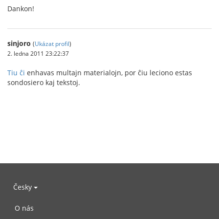
Dankon!
sinjoro
(
Ukázat profil
)
2. ledna 2011 23:22:37
Tiu ĉi
enhavas multajn materialojn, por ĉiu leciono estas
sondosiero kaj tekstoj.
Česky
O nás