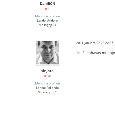
DaniBCN
0
Montri la profilon
Lando: Andoro
Mesaĝoj: 44
2011-januaro-02 23:22:37
Tiu ĉi
enhavas multajn m
sinjoro
20
Montri la profilon
Lando: Pollando
Mesaĝoj: 561