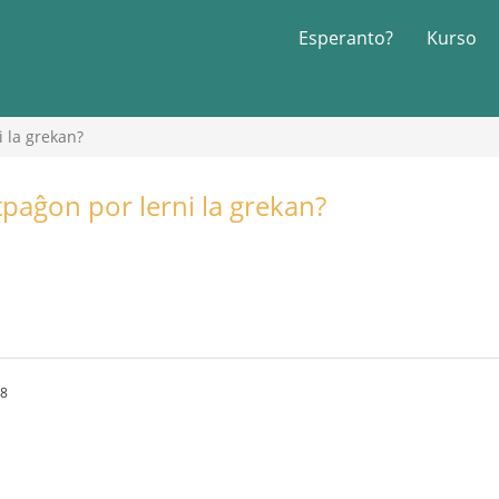
Esperanto?
Kurso
 la grekan?
tpaĝon por lerni la grekan?
38