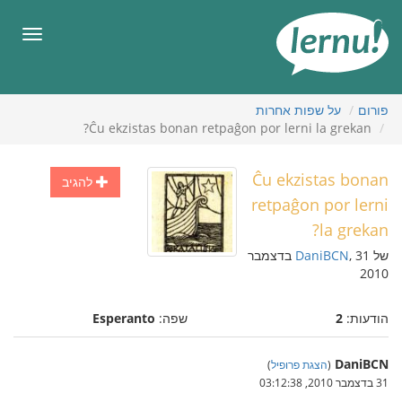
תוכן
עניינים
תפריט
פורום
על שפות אחרות
Ĉu ekzistas bonan retpaĝon por lerni la grekan?
Ĉu ekzistas bonan
להגיב
retpaĝon por lerni
la grekan?
של
DaniBCN
, 31 בדצמבר
2010
הודעות:
2
שפה:
Esperanto
DaniBCN
(
הצגת פרופיל
)
31 בדצמבר 2010, 03:12:38