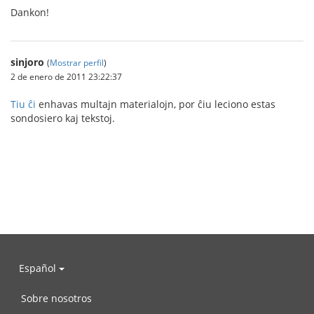
Dankon!
sinjoro
(
Mostrar perfil
)
2 de enero de 2011 23:22:37
Tiu ĉi
enhavas multajn materialojn, por ĉiu leciono estas
sondosiero kaj tekstoj.
Español
Sobre nosotros