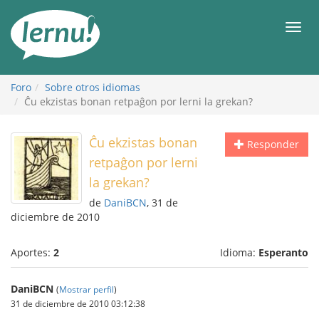
Contenido
Men
Foro
Sobre otros idiomas
Ĉu ekzistas bonan retpaĝon por lerni la grekan?
Ĉu ekzistas bonan
Responder
retpaĝon por lerni
la grekan?
de
DaniBCN
, 31 de
diciembre de 2010
Aportes:
2
Idioma:
Esperanto
DaniBCN
(
Mostrar perfil
)
31 de diciembre de 2010 03:12:38