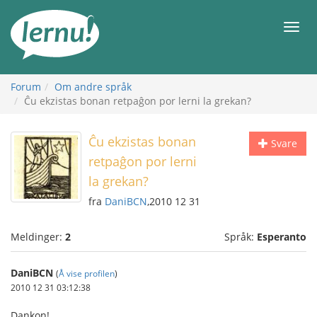
Til
innholdet
Meny
Forum
Om andre språk
Ĉu ekzistas bonan retpaĝon por lerni la grekan?
Ĉu ekzistas bonan
Svare
retpaĝon por lerni
la grekan?
fra
DaniBCN
,2010 12 31
Meldinger:
2
Språk:
Esperanto
DaniBCN
(
Å vise profilen
)
2010 12 31 03:12:38
Dankon!