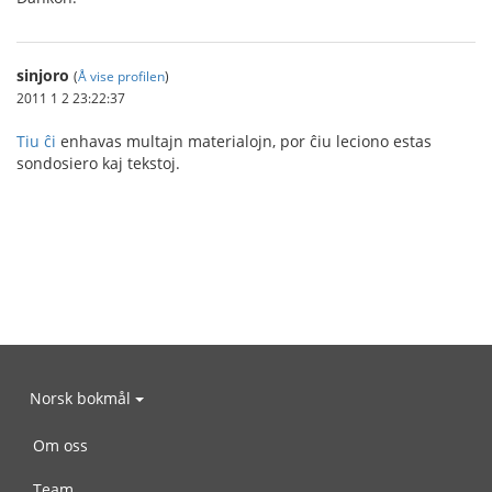
sinjoro
(
Å vise profilen
)
2011 1 2 23:22:37
Tiu ĉi
enhavas multajn materialojn, por ĉiu leciono estas
sondosiero kaj tekstoj.
Norsk bokmål
Om oss
Team