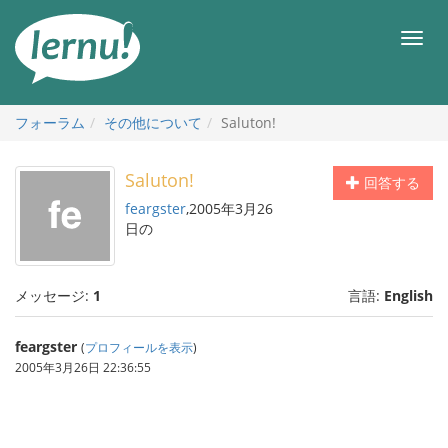
目
次
メ
へ
ニ
ュ
ー
フォーラム
その他について
Saluton!
Saluton!
回答する
feargster
,2005年3月26
日の
メッセージ:
1
言語:
English
feargster
(
プロフィールを表示
)
2005年3月26日 22:36:55