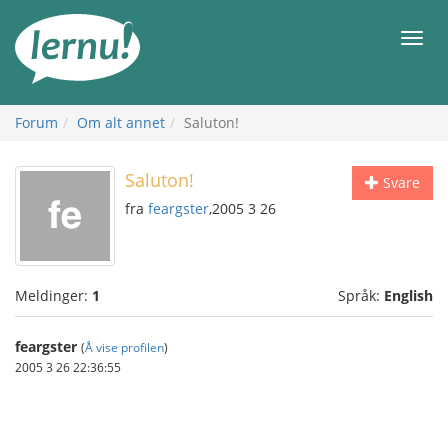
Til
innholdet
Meny
Forum
Om alt annet
Saluton!
Saluton!
Svare
fra
feargster
,2005 3 26
Meldinger:
1
Språk:
English
feargster
(
Å vise profilen
)
2005 3 26 22:36:55