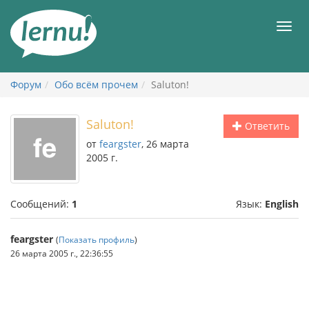
К
содержанию
Мен
Форум
Обо всём прочем
Saluton!
Saluton!
Ответить
от
feargster
, 26 марта
2005 г.
Сообщений:
1
Язык:
English
feargster
(
Показать профиль
)
26 марта 2005 г., 22:36:55