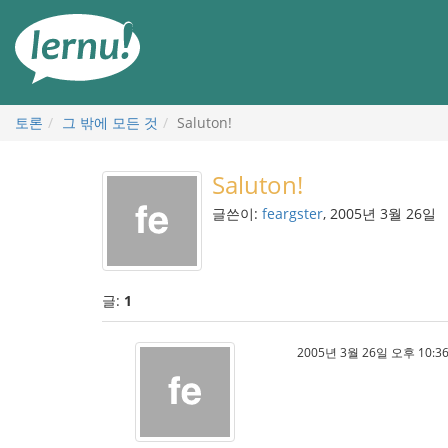
본
문
으
로
토론
그 밖에 모든 것
Saluton!
Saluton!
글쓴이:
feargster
, 2005년 3월 26일
글:
1
2005년 3월 26일 오후 10:36