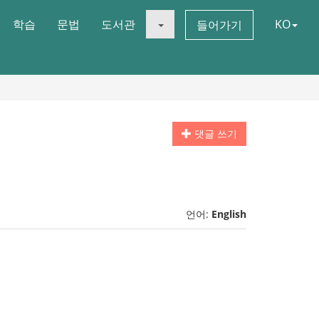
학습
문법
도서관
KO
들어가기
댓글 쓰기
언어:
English