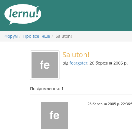
До
змісту
Форум
Про все інше
Saluton!
Saluton!
від
feargster
, 26 березня 2005 р.
Повідомлення:
1
26 березня 2005 р. 22:36: