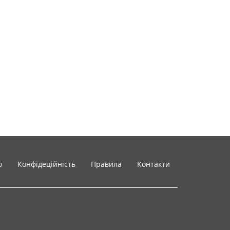
o
Конфідеційність
Правила
Контакти