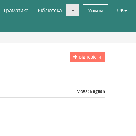
Граматика
Бібліотека
UK
Увійти
Відповісти
Мова:
English