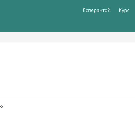
Есперанто?
Курс
55