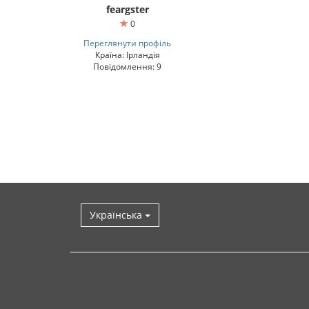
feargster
0
Переглянути профіль
Країна: Ірландія
Повідомлення: 9
Українська