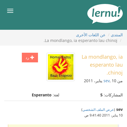
لى
لمحتويات
قائمة
طعام
المنتدى
عن اللغات الأخرى
La mondlango, ia esperanto lau chinoj.
La mondlango, ia
رد
esperanto lau
chinoj.
من
, 10 يناير، 2011
sev
المشاركات:
5
لغة:
Esperanto
sev
(
عرض الملف الشخصي
)
10 يناير، 2011 9:41:40 ص