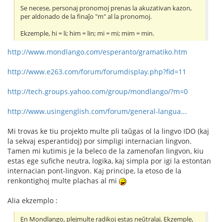
Se necese, personaj pronomoj prenas la akuzativan kazon,
per aldonado de la finaĵo "m" al la pronomoj.
Ekzemple, hi = li; him = lin; mi = mi; mim = min.
http://www.mondlango.com/esperanto/gramatiko.htm
http://www.e263.com/forum/forumdisplay.php?fid=11
http://tech.groups.yahoo.com/group/mondlango/?m=0
http://www.usingenglish.com/forum/general-langua...
Mi trovas ke tiu projekto multe pli taŭgas ol la lingvo IDO (kaj
la sekvaj esperantidoj) por simpligi internacian lingvon.
Tamen mi kutimis je la beleco de la zamenofan lingvon, kiu
estas ege sufiche neutra, logika, kaj simpla por igi la estontan
internacian pont-lingvon. Kaj principe, la etoso de la
renkontighoj multe plachas al mi
Alia ekzemplo :
En Mondlango, plejmulte radikoj estas neŭtralaj. Ekzemple,