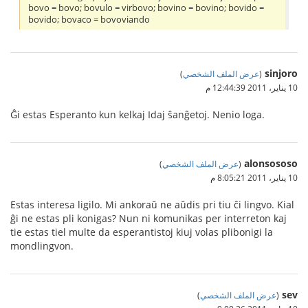
bovo = bovo; bovulo = virbovo; bovino = bovino; bovido =
bovido; bovaco = bovoviando
sinjoro
(
عرض الملف الشخصي
)
10 يناير، 2011 12:44:39 م
Ĝi estas Esperanto kun kelkaj Idaj ŝanĝetoj. Nenio loga.
alonsososo
(
عرض الملف الشخصي
)
10 يناير، 2011 8:05:21 م
Estas interesa ligilo. Mi ankoraŭ ne aŭdis pri tiu ĉi lingvo. Kial
ĝi ne estas pli konigas? Nun ni komunikas per interreton kaj
tie estas tiel multe da esperantistoj kiuj volas plibonigi la
mondlingvon.
sev
(
عرض الملف الشخصي
)