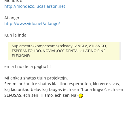
Mondezo
http://mondezo.lucaslarson.net
Atlango
http://www.vido.net/atlango/
Kun la inda
Suplementa (kompereyma) tekstoy i ANGLA, ATLANGO,
ESPERANTO, IDO, NOVIAL,OCCIDENTAL e LATINO SINE
FLEXIONE:
en la fino de la pagho !!!
Mi ankau shatas tiujn projektojn.
Sed mi ankau tre shatas klasikan esperanton, kiu vere vivas,
kaj kiu ankau belas kaj taugas (ech sen "bona lingvo", ech sen
SEFOSAS, ech sen Hiismo, ech sen Na)