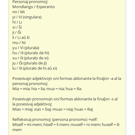
Personaj pronomoj:
Mondlango / Esperanto
mi / Mi
yi / Vi (singulara)
hi / Li
xi / Ŝi
ji / Ĝi
li / Li aŭ ŝi
mu / Ni
yu / Vi (plurala)
hu / Ili (pluralo de hi)
xu / Ili (pluralo de xi)
ju / Ĝi (pluralo de ji)
lu / Ili (pluralo de hi aŭ xi)
Posesivajn adjektivojn oni formas aldonante la finaĵon -a al la
personaj pronomoj:
Mia = mia; hia = lia; mua = nia; hua = ilia
Posesivajn pronomojn oni formas aldonante la finaĵon -s al
la posesivaj adjektivoj:
Mias = miaj; xias = ŝiaj; muas = niaj; huas = iliaj
Refleksivaj pronomoj: (persona pronomo) +self:
Miself = mi mem; hiself = li mem; muself = ni mem; huself = ili
mem