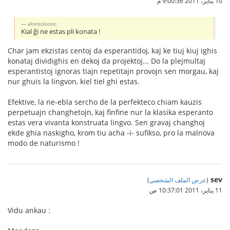
10 يناير، 2011 9:00:36 م
alonsososo:
Kial ĝi ne estas pli konata !
Char jam ekzistas centoj da esperantidoj, kaj ke tiuj kiuj ighis
konataj dividighis en dekoj da projektoj... Do la plejmultaj
esperantistoj ignoras tiajn repetitajn provojn sen morgau, kaj
nur ghuis la lingvon, kiel tiel ghi estas.
Efektive, la ne-ebla sercho de la perfekteco chiam kauzis
perpetuajn changhetojn, kaj finfine nur la klasika esperanto
estas vera vivanta konstruata lingvo. Sen gravaj changhoj
ekde ghia naskigho, krom tiu acha -i- sufikso, pro la malnova
modo de naturismo !
sev
(
عرض الملف الشخصي
)
11 يناير، 2011 10:37:01 ص
Vidu ankau :