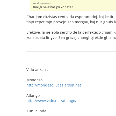
alonsososo:
Kial ĝi ne estas pli konata !
Char jam ekzistas centoj da esperantidoj, kaj ke tiuj
tiajn repetitajn provojn sen morgau, kaj nur ghuis la 
Efektive, la ne-ebla sercho de la perfekteco chiam k
konstruata lingvo. Sen gravaj changhoj ekde ghia na
Vidu ankau :
Mondezo
http://mondezo.lucaslarson.net
Atlango
http://www.vido.net/atlango/
Kun la inda