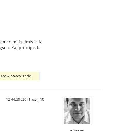
 Tamen mi kutimis je la
gvon. Kaj principe, la
ovaco = bovoviando
10 ژانویهٔ 2011،‏ 12:44:39