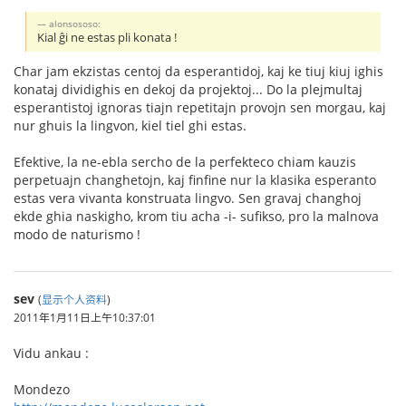
alonsososo:
Kial ĝi ne estas pli konata !
Char jam ekzistas centoj da esperantidoj, kaj ke tiuj kiuj ighis
konataj dividighis en dekoj da projektoj... Do la plejmultaj
esperantistoj ignoras tiajn repetitajn provojn sen morgau, kaj
nur ghuis la lingvon, kiel tiel ghi estas.
Efektive, la ne-ebla sercho de la perfekteco chiam kauzis
perpetuajn changhetojn, kaj finfine nur la klasika esperanto
estas vera vivanta konstruata lingvo. Sen gravaj changhoj
ekde ghia naskigho, krom tiu acha -i- sufikso, pro la malnova
modo de naturismo !
sev
(
显示个人资料
)
2011年1月11日上午10:37:01
Vidu ankau :
Mondezo