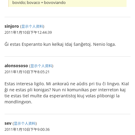
bovido; bovaco = bovoviando
sinjoro
(
显示个人资料
)
2011年1月10日下午12:44:39
Ĝi estas Esperanto kun kelkaj Idaj ŝanĝetoj. Nenio loga.
alonsososo
(
显示个人资料
)
2011年1月10日下午8:05:21
Estas interesa ligilo. Mi ankoraŭ ne aŭdis pri tiu ĉi lingvo. Kial
ĝi ne estas pli konigas? Nun ni komunikas per interreton kaj
tie estas tiel multe da esperantistoj kiuj volas plibonigi la
mondlingvon.
sev
(
显示个人资料
)
2011年1月10日下午9:00:36