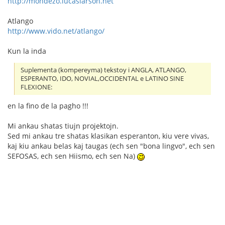
http://mondezo.lucaslarson.net
Atlango
http://www.vido.net/atlango/
Kun la inda
Suplementa (kompereyma) tekstoy i ANGLA, ATLANGO,
ESPERANTO, IDO, NOVIAL,OCCIDENTAL e LATINO SINE
FLEXIONE:
en la fino de la pagho !!!
Mi ankau shatas tiujn projektojn.
Sed mi ankau tre shatas klasikan esperanton, kiu vere vivas,
kaj kiu ankau belas kaj taugas (ech sen "bona lingvo", ech sen
SEFOSAS, ech sen Hiismo, ech sen Na)