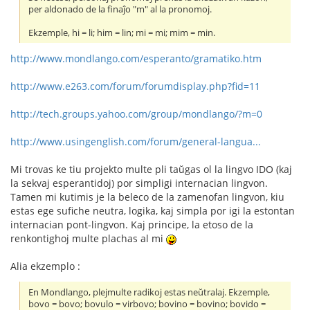
per aldonado de la finaĵo "m" al la pronomoj.
Ekzemple, hi = li; him = lin; mi = mi; mim = min.
http://www.mondlango.com/esperanto/gramatiko.htm
http://www.e263.com/forum/forumdisplay.php?fid=11
http://tech.groups.yahoo.com/group/mondlango/?m=0
http://www.usingenglish.com/forum/general-langua...
Mi trovas ke tiu projekto multe pli taŭgas ol la lingvo IDO (kaj
la sekvaj esperantidoj) por simpligi internacian lingvon.
Tamen mi kutimis je la beleco de la zamenofan lingvon, kiu
estas ege sufiche neutra, logika, kaj simpla por igi la estontan
internacian pont-lingvon. Kaj principe, la etoso de la
renkontighoj multe plachas al mi
Alia ekzemplo :
En Mondlango, plejmulte radikoj estas neŭtralaj. Ekzemple,
bovo = bovo; bovulo = virbovo; bovino = bovino; bovido =