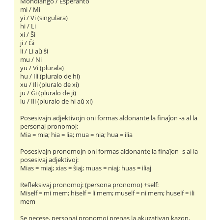
Mondlango / Esperanto
mi / Mi
yi / Vi (singulara)
hi / Li
xi / Ŝi
ji / Ĝi
li / Li aŭ ŝi
mu / Ni
yu / Vi (plurala)
hu / Ili (pluralo de hi)
xu / Ili (pluralo de xi)
ju / Ĝi (pluralo de ji)
lu / Ili (pluralo de hi aŭ xi)
Posesivajn adjektivojn oni formas aldonante la finaĵon -a al la
personaj pronomoj:
Mia = mia; hia = lia; mua = nia; hua = ilia
Posesivajn pronomojn oni formas aldonante la finaĵon -s al la
posesivaj adjektivoj:
Mias = miaj; xias = ŝiaj; muas = niaj; huas = iliaj
Refleksivaj pronomoj: (persona pronomo) +self:
Miself = mi mem; hiself = li mem; muself = ni mem; huself = ili
mem
Se necese, personaj pronomoj prenas la akuzativan kazon,