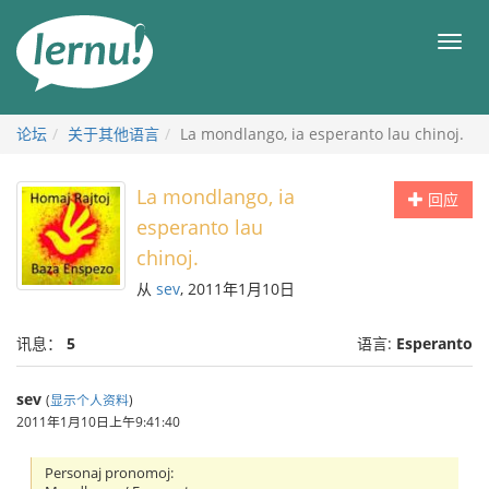
去
目
目
錄
录
頁
论坛
关于其他语言
La mondlango, ia esperanto lau chinoj.
La mondlango, ia
回应
esperanto lau
chinoj.
从
sev
, 2011年1月10日
讯息：
5
语言:
Esperanto
sev
(
显示个人资料
)
2011年1月10日上午9:41:40
Personaj pronomoj: