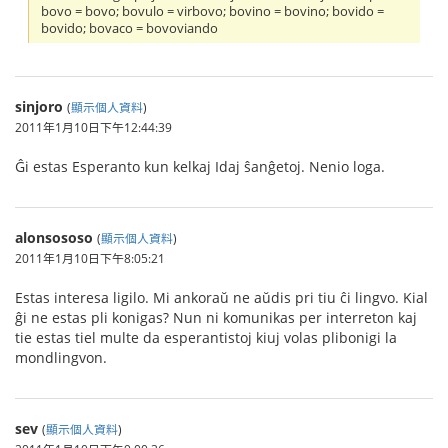
bovo = bovo; bovulo = virbovo; bovino = bovino; bovido =
bovido; bovaco = bovoviando
sinjoro
(
顯示個人資料
)
2011年1月10日下午12:44:39
Ĝi estas Esperanto kun kelkaj Idaj ŝanĝetoj. Nenio loga.
alonsososo
(
顯示個人資料
)
2011年1月10日下午8:05:21
Estas interesa ligilo. Mi ankoraŭ ne aŭdis pri tiu ĉi lingvo. Kial
ĝi ne estas pli konigas? Nun ni komunikas per interreton kaj
tie estas tiel multe da esperantistoj kiuj volas plibonigi la
mondlingvon.
sev
(
顯示個人資料
)