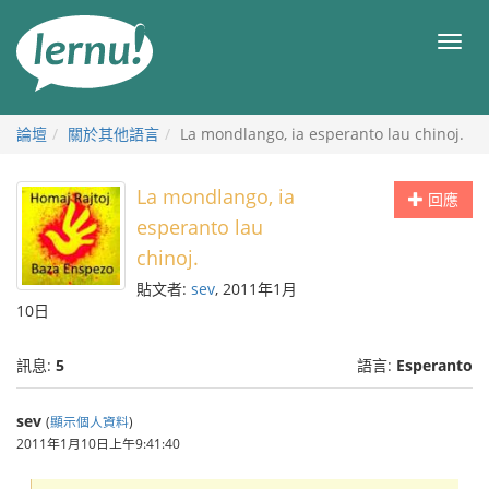
前
往
目
目
錄
錄
論壇
關於其他語言
La mondlango, ia esperanto lau chinoj.
La mondlango, ia
回應
esperanto lau
chinoj.
貼文者:
sev
, 2011年1月
10日
訊息:
5
語言:
Esperanto
sev
(
顯示個人資料
)
2011年1月10日上午9:41:40