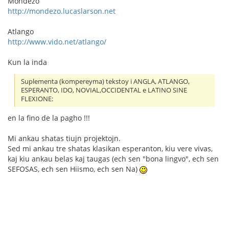
Mondezo
http://mondezo.lucaslarson.net
Atlango
http://www.vido.net/atlango/
Kun la inda
Suplementa (kompereyma) tekstoy i ANGLA, ATLANGO,
ESPERANTO, IDO, NOVIAL,OCCIDENTAL e LATINO SINE
FLEXIONE:
en la fino de la pagho !!!
Mi ankau shatas tiujn projektojn.
Sed mi ankau tre shatas klasikan esperanton, kiu vere vivas,
kaj kiu ankau belas kaj taugas (ech sen "bona lingvo", ech sen
SEFOSAS, ech sen Hiismo, ech sen Na)