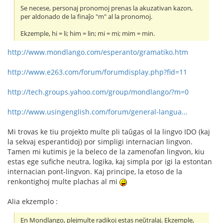
Se necese, personaj pronomoj prenas la akuzativan kazon,
per aldonado de la finaĵo "m" al la pronomoj.
Ekzemple, hi = li; him = lin; mi = mi; mim = min.
http://www.mondlango.com/esperanto/gramatiko.htm
http://www.e263.com/forum/forumdisplay.php?fid=11
http://tech.groups.yahoo.com/group/mondlango/?m=0
http://www.usingenglish.com/forum/general-langua...
Mi trovas ke tiu projekto multe pli taŭgas ol la lingvo IDO (kaj
la sekvaj esperantidoj) por simpligi internacian lingvon.
Tamen mi kutimis je la beleco de la zamenofan lingvon, kiu
estas ege sufiche neutra, logika, kaj simpla por igi la estontan
internacian pont-lingvon. Kaj principe, la etoso de la
renkontighoj multe plachas al mi
Alia ekzemplo :
En Mondlango, plejmulte radikoj estas neŭtralaj. Ekzemple,