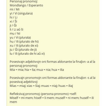
Personaj pronomoj:
Mondlango / Esperanto
mi / Mi
yi / Vi (singulara)
hi / Li
xi / Ŝi
ji / Ĝi
li / Li aŭ ŝi
mu / Ni
yu / Vi (plurala)
hu / Ili (pluralo de hi)
xu / Ili (pluralo de xi)
ju / Ĝi (pluralo de ji)
lu / Ili (pluralo de hi aŭ xi)
Posesivajn adjektivojn oni formas aldonante la finaĵon -a al la
personaj pronomoj:
Mia = mia; hia = lia; mua = nia; hua = ilia
Posesivajn pronomojn oni formas aldonante la finaĵon -s al la
posesivaj adjektivoj:
Mias = miaj; xias = ŝiaj; muas = niaj; huas = iliaj
Refleksivaj pronomoj: (persona pronomo) +self:
Miself = mi mem; hiself = li mem; muself = ni mem; huself = ili
mem