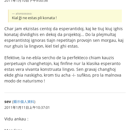
2011年1月10日下午9:00:36
alonsososo:
Kial ĝi ne estas pli konata !
Char jam ekzistas centoj da esperantidoj, kaj ke tiuj kiuj ighis
konataj dividighis en dekoj da projektoj... Do la plejmultaj
esperantistoj ignoras tiajn repetitajn provojn sen morgau, kaj
nur ghuis la lingvon, kiel tiel ghi estas.
Efektive, la ne-ebla sercho de la perfekteco chiam kauzis
perpetuajn changhetojn, kaj finfine nur la klasika esperanto
estas vera vivanta konstruata lingvo. Sen gravaj changhoj
ekde ghia naskigho, krom tiu acha -i- sufikso, pro la malnova
modo de naturismo !
sev
(
顯示個人資料
)
2011年1月11日上午10:37:01
Vidu ankau :