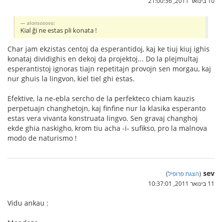
10 בינואר 2011, 21:00:36
alonsososo:
Kial ĝi ne estas pli konata !
Char jam ekzistas centoj da esperantidoj, kaj ke tiuj kiuj ighis
konataj dividighis en dekoj da projektoj... Do la plejmultaj
esperantistoj ignoras tiajn repetitajn provojn sen morgau, kaj
nur ghuis la lingvon, kiel tiel ghi estas.
Efektive, la ne-ebla sercho de la perfekteco chiam kauzis
perpetuajn changhetojn, kaj finfine nur la klasika esperanto
estas vera vivanta konstruata lingvo. Sen gravaj changhoj
ekde ghia naskigho, krom tiu acha -i- sufikso, pro la malnova
modo de naturismo !
sev
(
הצגת פרופיל
)
11 בינואר 2011, 10:37:01
Vidu ankau :