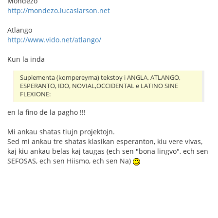
Mondezo
http://mondezo.lucaslarson.net
Atlango
http://www.vido.net/atlango/
Kun la inda
Suplementa (kompereyma) tekstoy i ANGLA, ATLANGO,
ESPERANTO, IDO, NOVIAL,OCCIDENTAL e LATINO SINE
FLEXIONE:
en la fino de la pagho !!!
Mi ankau shatas tiujn projektojn.
Sed mi ankau tre shatas klasikan esperanton, kiu vere vivas,
kaj kiu ankau belas kaj taugas (ech sen "bona lingvo", ech sen
SEFOSAS, ech sen Hiismo, ech sen Na)