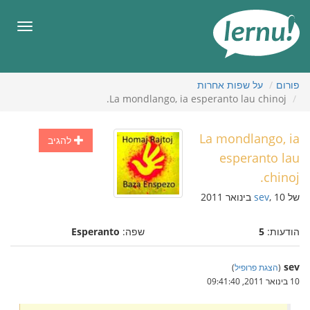
תוכן
עניינים
תפריט
פורום
על שפות אחרות
La mondlango, ia esperanto lau chinoj.
La mondlango, ia
להגיב
esperanto lau
chinoj.
של
, 10 בינואר 2011
sev
הודעות:
5
שפה:
Esperanto
sev
(
הצגת פרופיל
)
10 בינואר 2011, 09:41:40