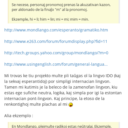
Se necese, personaj pronomoj prenas la akuzativan kazon,
per aldonado de la finaĵo "m" al la pronomoj.
Ekzemple, hi = li; him = lin; mi = mi; mim = min.
http://www.mondlango.com/esperanto/gramatiko.htm
http://www.e263.com/forum/forumdisplay.php?fid=11
http://tech.groups.yahoo.com/group/mondlango/?m=0
http://www.usingenglish.com/forum/general-langua...
Mi trovas ke tiu projekto multe pli taŭgas ol la lingvo IDO (kaj
la sekvaj esperantidoj) por simpligi internacian lingvon.
Tamen mi kutimis je la beleco de la zamenofan lingvon, kiu
estas ege sufiche neutra, logika, kaj simpla por igi la estontan
internacian pont-lingvon. Kaj principe, la etoso de la
renkontighoj multe plachas al mi
Alia ekzemplo :
En Mondlango, plejmulte radikoj estas neŭtralaj. Ekzemple,