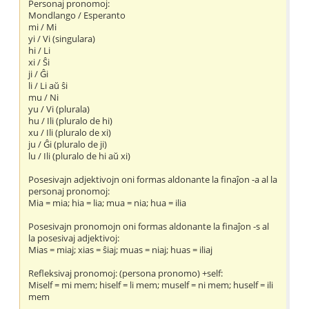
Personaj pronomoj:
Mondlango / Esperanto
mi / Mi
yi / Vi (singulara)
hi / Li
xi / Ŝi
ji / Ĝi
li / Li aŭ ŝi
mu / Ni
yu / Vi (plurala)
hu / Ili (pluralo de hi)
xu / Ili (pluralo de xi)
ju / Ĝi (pluralo de ji)
lu / Ili (pluralo de hi aŭ xi)
Posesivajn adjektivojn oni formas aldonante la finaĵon -a al la
personaj pronomoj:
Mia = mia; hia = lia; mua = nia; hua = ilia
Posesivajn pronomojn oni formas aldonante la finaĵon -s al
la posesivaj adjektivoj:
Mias = miaj; xias = ŝiaj; muas = niaj; huas = iliaj
Refleksivaj pronomoj: (persona pronomo) +self:
Miself = mi mem; hiself = li mem; muself = ni mem; huself = ili
mem