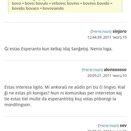
bovo = bovo; bovulo = virbovo; bovino = bovino; bovido =
bovido; bovaco = bovoviando
sinjoro
(
הצגת פרופיל
)
10 בינואר 2011, 12:44:39
Ĝi estas Esperanto kun kelkaj Idaj ŝanĝetoj. Nenio loga.
alonsososo
(
הצגת פרופיל
)
10 בינואר 2011, 20:05:21
Estas interesa ligilo. Mi ankoraŭ ne aŭdis pri tiu ĉi lingvo. Kial
ĝi ne estas pli konigas? Nun ni komunikas per interreton kaj
tie estas tiel multe da esperantistoj kiuj volas plibonigi la
mondlingvon.
sev
(
הצגת פרופיל
)