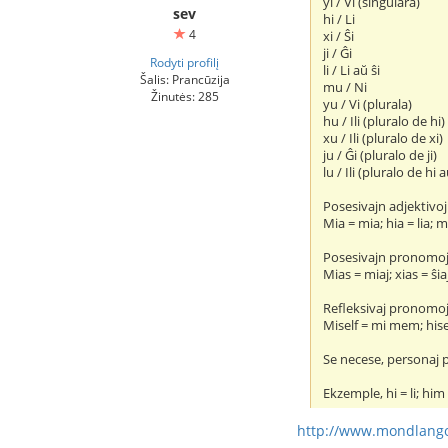
yi / Vi (singulara)
sev
hi / Li
4
xi / Ŝi
ji / Ĝi
Rodyti profilį
li / Li aŭ ŝi
Šalis: Prancūzija
mu / Ni
Žinutės: 285
yu / Vi (plurala)
hu / Ili (pluralo de hi)
xu / Ili (pluralo de xi)
ju / Ĝi (pluralo de ji)
lu / Ili (pluralo de hi a
Posesivajn adjektivoj
Mia = mia; hia = lia; m
Posesivajn pronomojn 
Mias = miaj; xias = ŝia
Refleksivaj pronomoj
Miself = mi mem; hise
Se necese, personaj 
Ekzemple, hi = li; him
http://www.mondlang