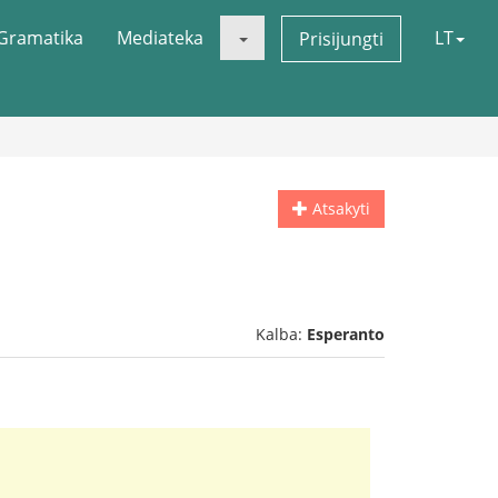
Gramatika
Mediateka
LT
Prisijungti
Atsakyti
Kalba:
Esperanto