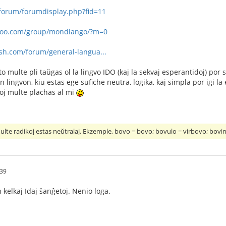
forum/forumdisplay.php?fid=11
ahoo.com/group/mondlango/?m=0
sh.com/forum/general-langua...
to multe pli taŭgas ol la lingvo IDO (kaj la sekvaj esperantidoj) por
lingvon, kiu estas ege sufiche neutra, logika, kaj simpla por igi la
oj multe plachas al mi
lte radikoj estas neŭtralaj. Ekzemple, bovo = bovo; bovulo = virbovo; bov
:39
 kelkaj Idaj ŝanĝetoj. Nenio loga.