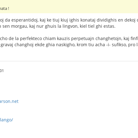
nata !
j da esperantidoj, kaj ke tiuj kiuj ighis konataj dividighis en dekoj 
n sen morgau, kaj nur ghuis la lingvon, kiel tiel ghi estas.
ercho de la perfekteco chiam kauzis perpetuajn changhetojn, kaj finf
 gravaj changhoj ekde ghia naskigho, krom tiu acha -i- sufikso, pr
:01
arson.net
tlango/