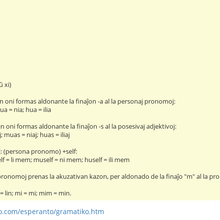
ŭ xi)
n oni formas aldonante la finaĵon -a al la personaj pronomoj:
ua = nia; hua = ilia
oni formas aldonante la finaĵon -s al la posesivaj adjektivoj:
j; muas = niaj; huas = iliaj
: (persona pronomo) +self:
lf = li mem; muself = ni mem; huself = ili mem
pronomoj prenas la akuzativan kazon, per aldonado de la finaĵo "m" al la pr
 = lin; mi = mi; mim = min.
o.com/esperanto/gramatiko.htm