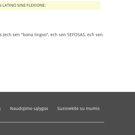
e LATINO SINE FLEXIONE:
as (ech sen "bona lingvo", ech sen SEFOSAS, ech sen
s
Naudojimo sąlygos
Susisiekite su mumis