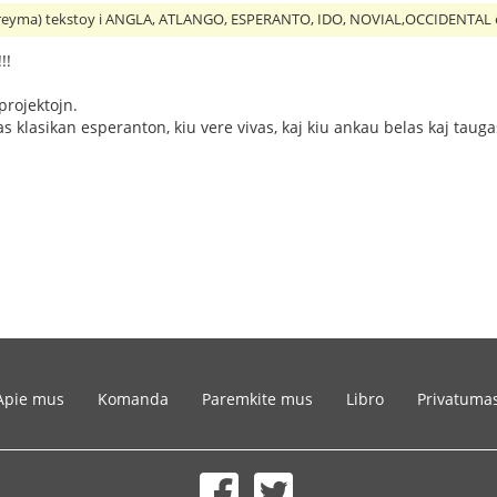
eyma) tekstoy i ANGLA, ATLANGO, ESPERANTO, IDO, NOVIAL,OCCIDENTAL 
!!
projektojn.
s klasikan esperanton, kiu vere vivas, kaj kiu ankau belas kaj taug
Apie mus
Komanda
Paremkite mus
Libro
Privatuma