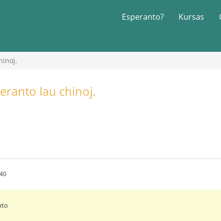
Esperanto?
Kursas
hinoj.
eranto lau chinoj.
:40
nto