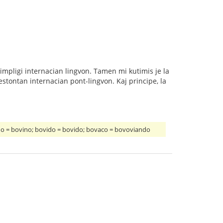
 simpligi internacian lingvon. Tamen mi kutimis je la
 estontan internacian pont-lingvon. Kaj principe, la
ino = bovino; bovido = bovido; bovaco = bovoviando