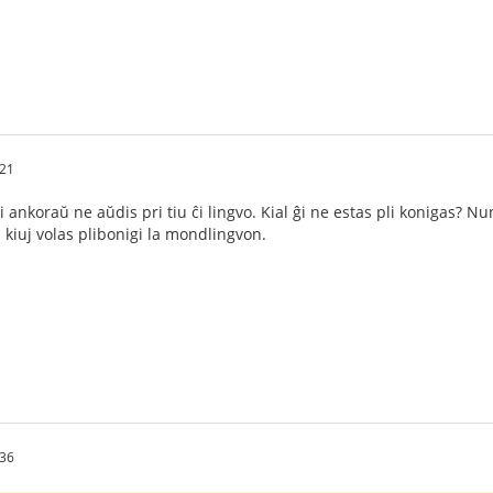
:21
Mi ankoraŭ ne aŭdis pri tiu ĉi lingvo. Kial ĝi ne estas pli konigas? Nu
 kiuj volas plibonigi la mondlingvon.
:36