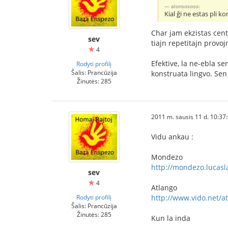
alonsososo:
Kial ĝi ne estas pli ko
Char jam ekzistas cento
sev
tiajn repetitajn provoj
4
Efektive, la ne-ebla s
Rodyti profilį
Šalis: Prancūzija
konstruata lingvo. Sen
Žinutės: 285
2011 m. sausis 11 d. 10:37
Vidu ankau :
Mondezo
http://mondezo.lucasl
sev
4
Atlango
Rodyti profilį
http://www.vido.net/a
Šalis: Prancūzija
Žinutės: 285
Kun la inda