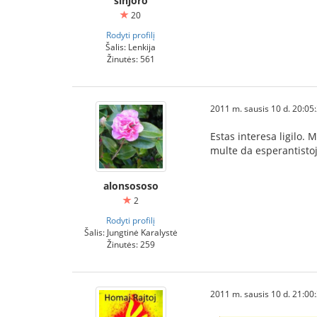
sinjoro
20
Rodyti profilį
Šalis: Lenkija
Žinutės: 561
2011 m. sausis 10 d. 20:05
Estas interesa ligilo. 
multe da esperantistoj
alonsososo
2
Rodyti profilį
Šalis: Jungtinė Karalystė
Žinutės: 259
2011 m. sausis 10 d. 21:00