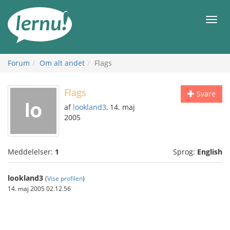
Til
indholdet
Men
Forum
Om alt andet
Flags
Flags
Svare
af
lookland3
, 14. maj
2005
Meddelelser:
1
Sprog:
English
lookland3
(
Vise profilen
)
14. maj 2005 02.12.56