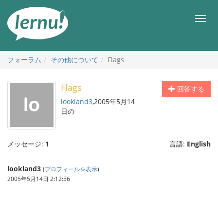
目
次
メ
へ
ニ
ュ
ー
フォーラム
その他について
Flags
Flags
回答する
lookland3
,2005年5月14
日の
メッセージ:
1
言語:
English
lookland3
(
プロフィールを表示
)
2005年5月14日 2:12:56