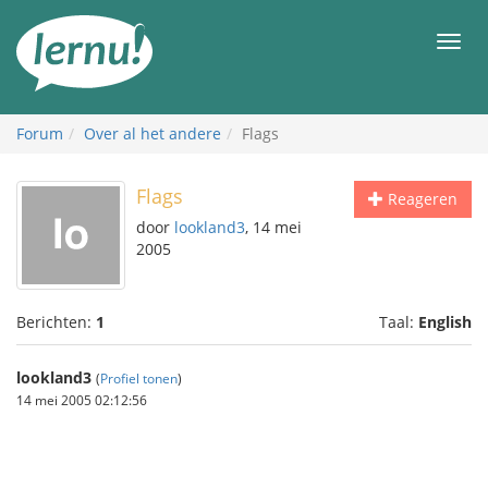
Naar
de
Men
inhoud
Forum
Over al het andere
Flags
Flags
Reageren
door
lookland3
, 14 mei
2005
Berichten:
1
Taal:
English
lookland3
(
Profiel tonen
)
14 mei 2005 02:12:56