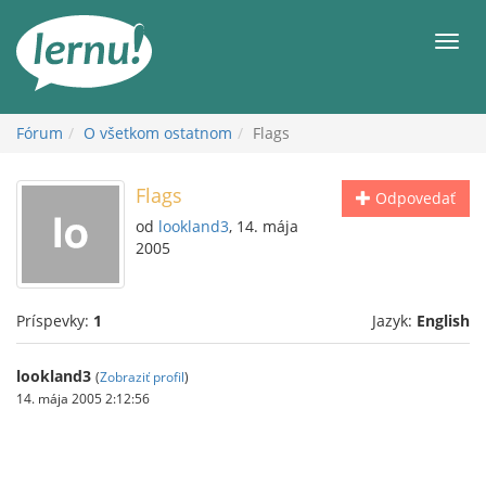
Späť
na
Men
obsah
Fórum
O všetkom ostatnom
Flags
Flags
Odpovedať
od
lookland3
, 14. mája
2005
Príspevky:
1
Jazyk:
English
lookland3
(
Zobraziť profil
)
14. mája 2005 2:12:56