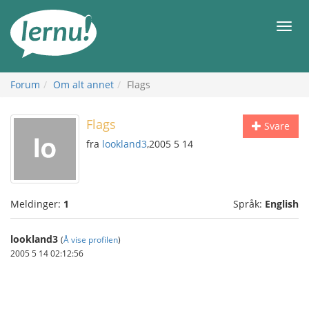
Til
innholdet
Meny
Forum
Om alt annet
Flags
Flags
Svare
fra
lookland3
,2005 5 14
Meldinger:
1
Språk:
English
lookland3
(
Å vise profilen
)
2005 5 14 02:12:56