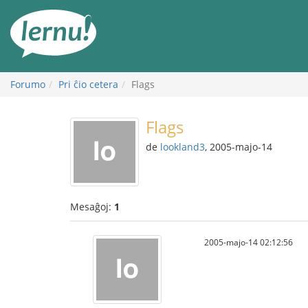
Al
la
enhavo
Forumo
Pri ĉio cetera
Flags
Flags
de
lookland3
, 2005-majo-14
Mesaĝoj:
1
2005-majo-14 02:12:56