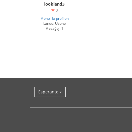
lookland3
0
Montri la profilon
Lando: Usono
Mesaĝoj: 1
Esperanto