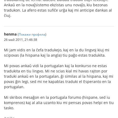
Ankaŭ en la novaĵsistemo ekzistas unu novaĵo, kiu bezonas
tradukon. La afero estas sufiĉe urĝa kaj mi anticipe dankas al
ĉiuj.
henma
(
Покажи профила
)
26 май 2011, 21:46:38
Mi jam vidis en la ĉefa tradukejo, kaj en la du lingvoj kiuj mi
scipovas (la hispana kaj la angla) tiu paĝo estas tradukita.
Mi povas ankaŭ vidi la portugalan kaj la konkurso ne estas
tradukita en tiu lingvo. Mi ne scias kial mi havas rajton por
traduki ankaŭ en la portugalan, ĝi similas al la hispana, kaj mi
povas ĝin legi, sed mi ne kapablas traduki el Esperanto en la
portugalan.
Mi skribos mesaĝon en la portugala forumo (hispane, sed iu
komprenos) kaj al alia uzanto kiu mi pensas povas helpi en tiu
tasko.