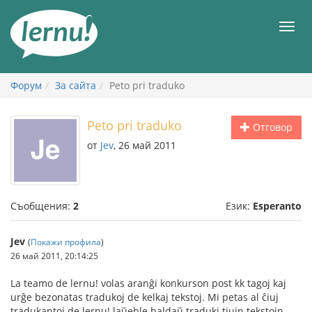
Към
съдържанието
Мен
Форум
За сайта
Peto pri traduko
Peto pri traduko
Отговор
от
Jev
, 26 май 2011
Съобщения:
2
Език:
Esperanto
Jev
(
Покажи профила
)
26 май 2011, 20:14:25
La teamo de lernu! volas aranĝi konkurson post kk tagoj kaj
urĝe bezonatas tradukoj de kelkaj tekstoj. Mi petas al ĉiuj
tradukantoj de lernu! laŭeble baldaŭ traduki tiujn tekstojn.