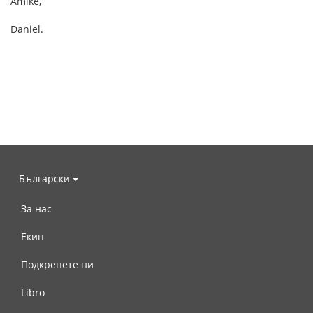
Amike,
Daniel.
Български
За нас
Екип
Подкрепете ни
Libro