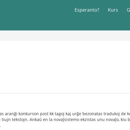
Esperanto?
Kurs
G
as aranĝi konkurson post kk tagoj kaj urĝe bezonatas tradukoj de kel
 tiujn tekstojn. Ankaŭ en la novaĵsistemo ekzistas unu novaĵo, kiu 
.