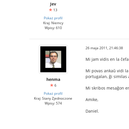
Jev
13
Pokaż profil
Kraj: Niemcy
Wpisy: 610
26 maja 2011, 21:46:38
Mi jam vidis en la ĉefa
Mi povas ankaŭ vidi la
portugalan, ĝi similas 
henma
6
Mi skribos mesaĝon en 
Pokaż profil
Kraj: Stany Zjednoczone
Amike,
Wpisy: 574
Daniel.