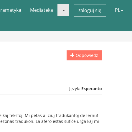
ramatyka
Mediateka
PL
zaloguj się
Odpowiedz
Język:
Esperanto
kaj tekstoj. Mi petas al ĉiuj tradukantoj de lernu!
bezonas tradukon. La afero estas sufiĉe urĝa kaj mi