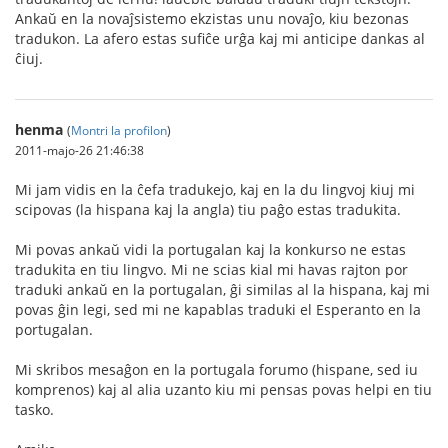
Ankaŭ en la novaĵsistemo ekzistas unu novaĵo, kiu bezonas
tradukon. La afero estas sufiĉe urĝa kaj mi anticipe dankas al
ĉiuj.
henma
(
Montri la profilon
)
2011-majo-26 21:46:38
Mi jam vidis en la ĉefa tradukejo, kaj en la du lingvoj kiuj mi
scipovas (la hispana kaj la angla) tiu paĝo estas tradukita.
Mi povas ankaŭ vidi la portugalan kaj la konkurso ne estas
tradukita en tiu lingvo. Mi ne scias kial mi havas rajton por
traduki ankaŭ en la portugalan, ĝi similas al la hispana, kaj mi
povas ĝin legi, sed mi ne kapablas traduki el Esperanto en la
portugalan.
Mi skribos mesaĝon en la portugala forumo (hispane, sed iu
komprenos) kaj al alia uzanto kiu mi pensas povas helpi en tiu
tasko.