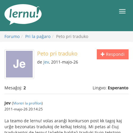
Al
la
Men
enhavo
Forumo
Pri la paĝaro
Peto pri traduko
Peto pri traduko
Respondi
de
Jev
, 2011-majo-26
Mesaĝoj:
2
Lingvo:
Esperanto
Jev
(
Montri la profilon
)
2011-majo-26 20:14:25
La teamo de lernu! volas aranĝi konkurson post kk tagoj kaj
urĝe bezonatas tradukoj de kelkaj tekstoj. Mi petas al ĉiuj
tradukantoj de lernu! laŭeble baldaŭ traduki tiujn tekstojn.