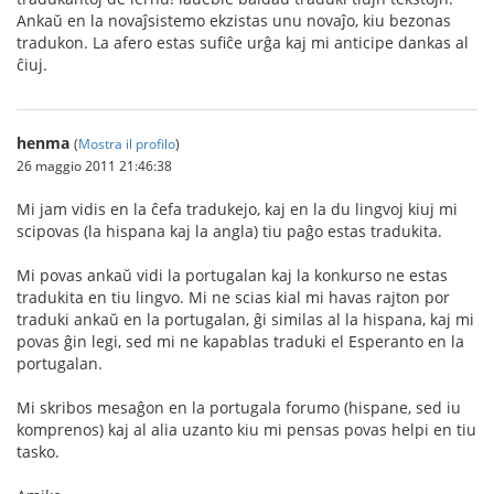
Ankaŭ en la novaĵsistemo ekzistas unu novaĵo, kiu bezonas
tradukon. La afero estas sufiĉe urĝa kaj mi anticipe dankas al
ĉiuj.
henma
(
Mostra il profilo
)
26 maggio 2011 21:46:38
Mi jam vidis en la ĉefa tradukejo, kaj en la du lingvoj kiuj mi
scipovas (la hispana kaj la angla) tiu paĝo estas tradukita.
Mi povas ankaŭ vidi la portugalan kaj la konkurso ne estas
tradukita en tiu lingvo. Mi ne scias kial mi havas rajton por
traduki ankaŭ en la portugalan, ĝi similas al la hispana, kaj mi
povas ĝin legi, sed mi ne kapablas traduki el Esperanto en la
portugalan.
Mi skribos mesaĝon en la portugala forumo (hispane, sed iu
komprenos) kaj al alia uzanto kiu mi pensas povas helpi en tiu
tasko.