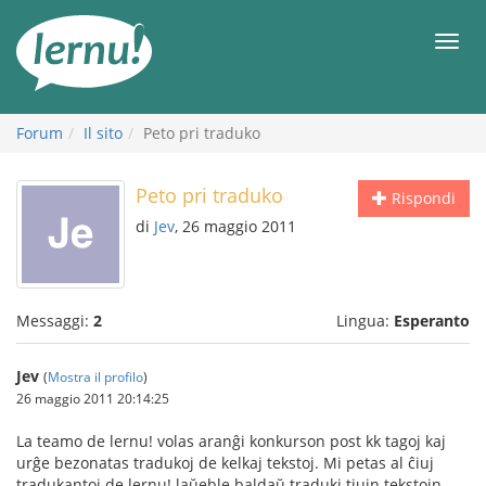
Vai
all’indice
Men
Forum
Il sito
Peto pri traduko
Peto pri traduko
Rispondi
di
Jev
, 26 maggio 2011
Messaggi:
2
Lingua:
Esperanto
Jev
(
Mostra il profilo
)
26 maggio 2011 20:14:25
La teamo de lernu! volas aranĝi konkurson post kk tagoj kaj
urĝe bezonatas tradukoj de kelkaj tekstoj. Mi petas al ĉiuj
tradukantoj de lernu! laŭeble baldaŭ traduki tiujn tekstojn.