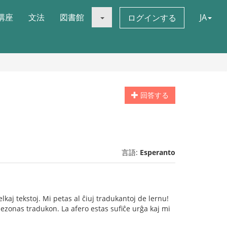
講座
文法
図書館
JA
ログインする
回答する
言語:
Esperanto
kaj tekstoj. Mi petas al ĉiuj tradukantoj de lernu!
bezonas tradukon. La afero estas sufiĉe urĝa kaj mi