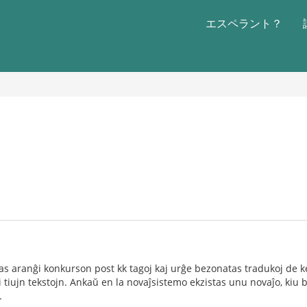
エスペラント？
as aranĝi konkurson post kk tagoj kaj urĝe bezonatas tradukoj de kel
 tiujn tekstojn. Ankaŭ en la novaĵsistemo ekzistas unu novaĵo, kiu 
.