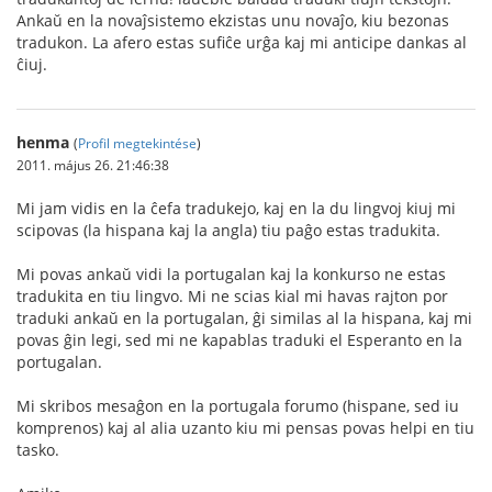
Ankaŭ en la novaĵsistemo ekzistas unu novaĵo, kiu bezonas
tradukon. La afero estas sufiĉe urĝa kaj mi anticipe dankas al
ĉiuj.
henma
(
Profil megtekintése
)
2011. május 26. 21:46:38
Mi jam vidis en la ĉefa tradukejo, kaj en la du lingvoj kiuj mi
scipovas (la hispana kaj la angla) tiu paĝo estas tradukita.
Mi povas ankaŭ vidi la portugalan kaj la konkurso ne estas
tradukita en tiu lingvo. Mi ne scias kial mi havas rajton por
traduki ankaŭ en la portugalan, ĝi similas al la hispana, kaj mi
povas ĝin legi, sed mi ne kapablas traduki el Esperanto en la
portugalan.
Mi skribos mesaĝon en la portugala forumo (hispane, sed iu
komprenos) kaj al alia uzanto kiu mi pensas povas helpi en tiu
tasko.