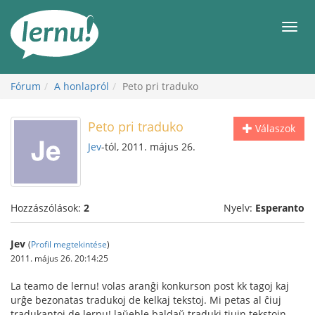
Tartalom
Men
Fórum
A honlapról
Peto pri traduko
Peto pri traduko
Válaszok
Jev
-tól, 2011. május 26.
Hozzászólások:
2
Nyelv:
Esperanto
Jev
(
Profil megtekintése
)
2011. május 26. 20:14:25
La teamo de lernu! volas aranĝi konkurson post kk tagoj kaj
urĝe bezonatas tradukoj de kelkaj tekstoj. Mi petas al ĉiuj
tradukantoj de lernu! laŭeble baldaŭ traduki tiujn tekstojn.