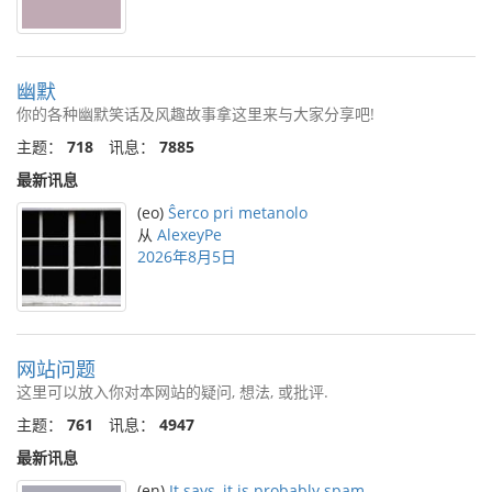
幽默
你的各种幽默笑话及风趣故事拿这里来与大家分享吧!
主题：
718
讯息：
7885
最新讯息
(eo)
Ŝerco pri metanolo
从
AlexeyPe
2026年8月5日
网站问题
这里可以放入你对本网站的疑问, 想法, 或批评.
主题：
761
讯息：
4947
最新讯息
(en)
It says, it is probably spam