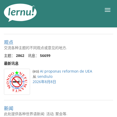
去
目
目
錄
录
頁
观点
交流各种主题的不同观点或意见的地方.
主题：
2862
讯息：
56699
最新讯息
(eo)
AI proponas reformon de UEA
从
sendiulo
2026年8月8日
新闻
此处提供各种世界语新闻: 活动, 聚会等.