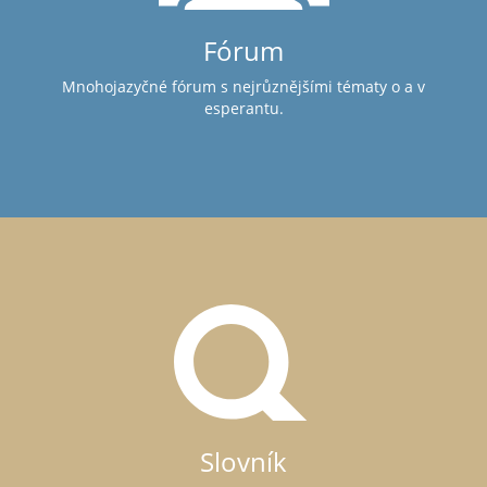
Fórum
Mnohojazyčné fórum s nejrůznějšími tématy o a v
esperantu.
Slovník