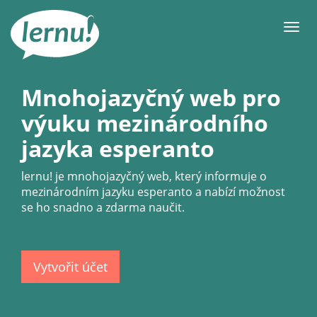
Přejít
k
Men
obsahu
Mnohojazyčný web pro
výuku mezinárodního
jazyka esperanto
lernu!
je mnohojazyčný web, který informuje o
mezinárodním jazyku esperanto a nabízí možnost
se ho snadno a zdarma naučit.
Vytvořit účet