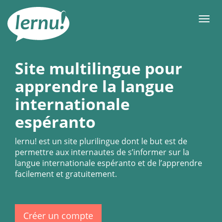
Aller
au
Men
contenu
Site multilingue pour
apprendre la langue
internationale
espéranto
lernu!
est un site plurilingue dont le but est de
permettre aux internautes de s’informer sur la
langue internationale espéranto et de l’apprendre
facilement et gratuitement.
Créer un compte