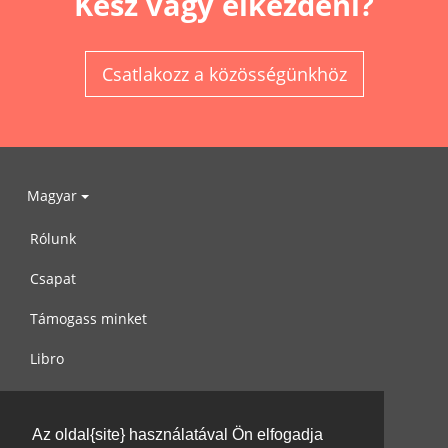
Kész vagy elkezdeni?
Csatlakozz a közösségünkhöz
Magyar
Rólunk
Csapat
Támogass minket
Libro
Adatvédelem
Az oldal{site} használatával Ön elfogadja
Használati feltételek