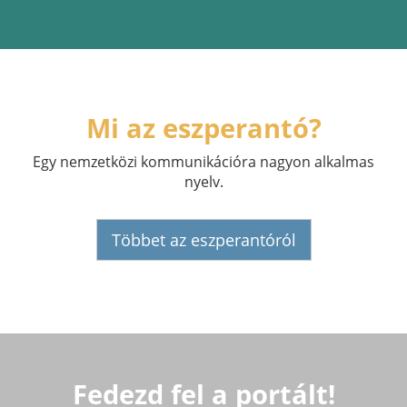
Mi az eszperantó?
Egy nemzetközi kommunikációra nagyon alkalmas
nyelv.
Többet az eszperantóról
Fedezd fel a portált!