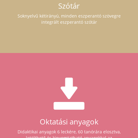
Szótár
Soknyelvű kétirányú, minden eszperantó szövegre
integrált eszperantó szótár
Oktatási anyagok
Didaktikai anyagok 6 leckére, 60 tanórára elosztva,
letölthető és kinyomtatható anyagokkal az