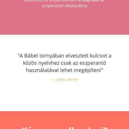
eszperantó oktatásához
"A Bábel tornyában elvesztett kulcsot a
közös nyelvhez csak az eszperantó
használatával lehet megépíteni"
Jules Verne