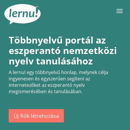
Tartalom
Men
Többnyelvű portál az
eszperantó nemzetközi
nyelv tanulásához
A
lernu!
egy többnyelvű honlap, melynek célja
ingyenesen és egyszerűen segíteni az
internetezőket az eszperantó nyelv
megismerésében és tanulásában.
Új fiók létrehozása