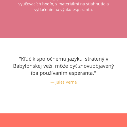
vyučovacích hodín, s materiálmi na stiahnutie a
vytlačenie na výuku esperanta.
"Kľúč k spoločnému jazyku, stratený v
Babylonskej veži, môže byť znovuobjavený
iba používaním esperanta."
Jules Verne