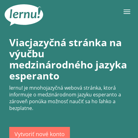
Späť
na
Men
obsah
Viacjazyčná stránka na
výučbu
medzinárodného jazyka
esperanto
lernu!
je mnohojazyčná webová stránka, ktorá
informuje o medzinárodnom jazyku esperanto a
zároveň ponúka možnosť naučiť sa ho ľahko a
bezplatne.
Vytvoriť nové konto