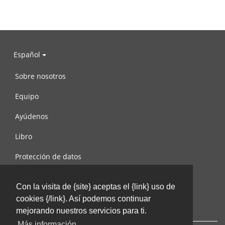
Español
Sobre nosotros
Equipo
Ayúdenos
Libro
Protección de datos
Condiciones de uso
Con la visita de {site} aceptas el {link} uso de
Contáctenos
cookies {/link}. Así podemos continuar
mejorando nuestros servicios para ti.
Más información