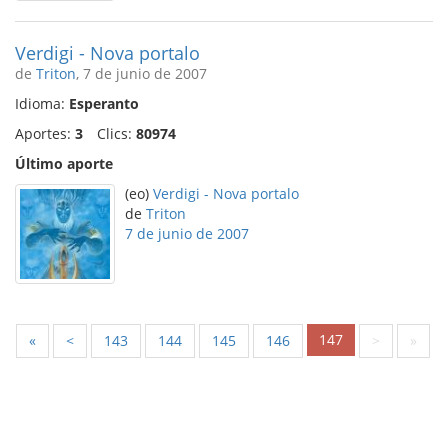
Verdigi - Nova portalo
de
Triton
, 7 de junio de 2007
Idioma:
Esperanto
Aportes:
3
Clics:
80974
Último aporte
(eo)
Verdigi - Nova portalo
de
Triton
7 de junio de 2007
147
«
<
143
144
145
146
>
»