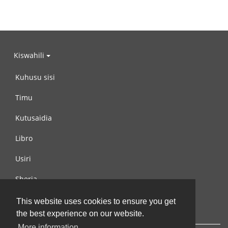
Kiswahili
Kuhusu sisi
Timu
Kutusaidia
Libro
Usiri
Sheria
Wasiliana na si
This website uses cookies to ensure you get
the best experience on our website.
More information