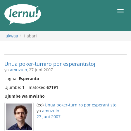
Kwa
maudhui
orod
jukwaa
Habari
Unua poker-turniro por esperantistoj
ya
amuzulo
, 27 Juni 2007
Lugha:
Esperanto
Ujumbe:
1
matokeo
67191
Ujumbe wa mwisho
(eo)
Unua poker-turniro por esperantistoj
ya
amuzulo
27 Juni 2007