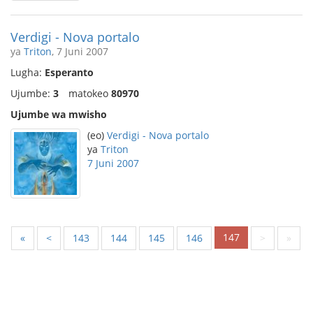
Verdigi - Nova portalo
ya
Triton
, 7 Juni 2007
Lugha:
Esperanto
Ujumbe:
3
matokeo
80970
Ujumbe wa mwisho
(eo)
Verdigi - Nova portalo
ya
Triton
7 Juni 2007
147
«
<
143
144
145
146
>
»