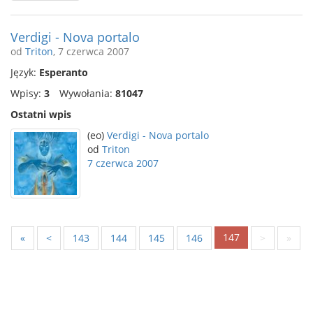
Verdigi - Nova portalo
od
Triton
, 7 czerwca 2007
Język:
Esperanto
Wpisy:
3
Wywołania:
81047
Ostatni wpis
(eo)
Verdigi - Nova portalo
od
Triton
7 czerwca 2007
147
«
<
143
144
145
146
>
»