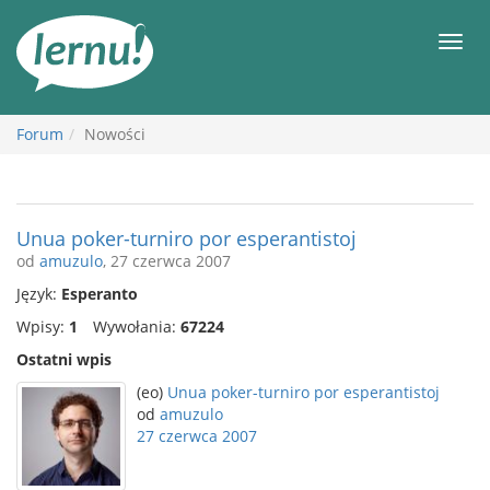
Więcej
Men
Forum
Nowości
Unua poker-turniro por esperantistoj
od
amuzulo
, 27 czerwca 2007
Język:
Esperanto
Wpisy:
1
Wywołania:
67224
Ostatni wpis
(eo)
Unua poker-turniro por esperantistoj
od
amuzulo
27 czerwca 2007