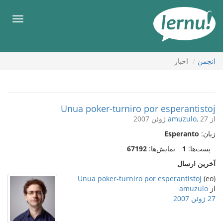
رود
ه
فهرس
حتوا
انجمن
اخبار
Unua poker-turniro por esperantistoj
از
, 27 ژوئن 2007
amuzulo
زبان:
Esperanto
پست‌ها:
1
نمایش‌ها:
67192
آخرین ارسال
Unua poker-turniro por esperantistoj
(eo)
از
amuzulo
27 ژوئن 2007