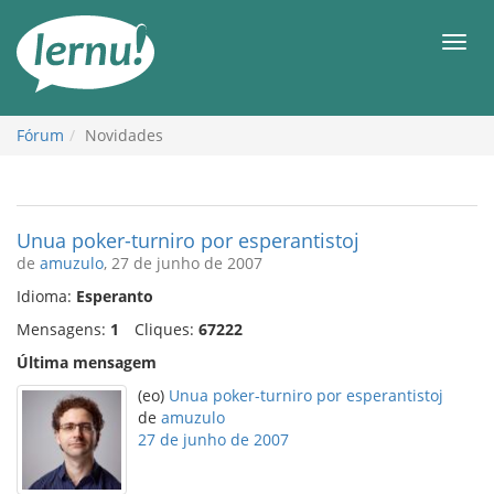
Ir
ao
Men
conteúdo
Fórum
Novidades
Unua poker-turniro por esperantistoj
de
amuzulo
, 27 de junho de 2007
Idioma:
Esperanto
Mensagens:
1
Cliques:
67222
Última mensagem
(eo)
Unua poker-turniro por esperantistoj
de
amuzulo
27 de junho de 2007