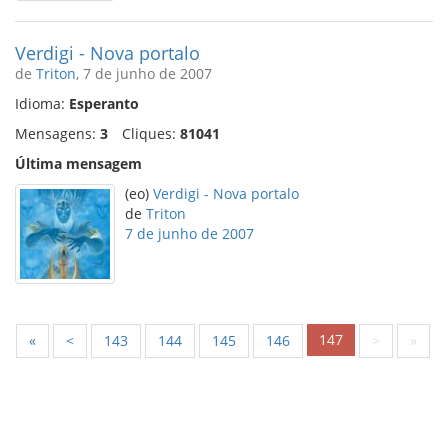
Verdigi - Nova portalo
de
Triton
, 7 de junho de 2007
Idioma:
Esperanto
Mensagens:
3
Cliques:
81041
Última mensagem
(eo)
Verdigi - Nova portalo
de
Triton
7 de junho de 2007
147
«
<
143
144
145
146
>
»