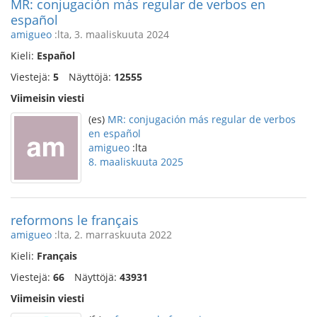
MR: conjugación más regular de verbos en
español
amigueo
:lta, 3. maaliskuuta 2024
Kieli:
Español
Viestejä:
5
Näyttöjä:
12555
Viimeisin viesti
(es)
MR: conjugación más regular de verbos
en español
amigueo
:lta
8. maaliskuuta 2025
reformons le français
amigueo
:lta, 2. marraskuuta 2022
Kieli:
Français
Viestejä:
66
Näyttöjä:
43931
Viimeisin viesti