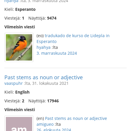
hyahya
:lta, 3. marraskuuta 2024
Kieli:
Esperanto
Viestejä:
1
Näyttöjä:
9474
Viimeisin viesti
(eo)
tradukado de kurso de Lidepla in
Esperanto
hyahya
:lta
3. marraskuuta 2024
Past stems as noun or adjective
vaaspuhr
:lta, 31. lokakuuta 2021
Kieli:
English
Viestejä:
2
Näyttöjä:
17946
Viimeisin viesti
(en)
Past stems as noun or adjective
amigueo
:lta
26. elokuuta 2024