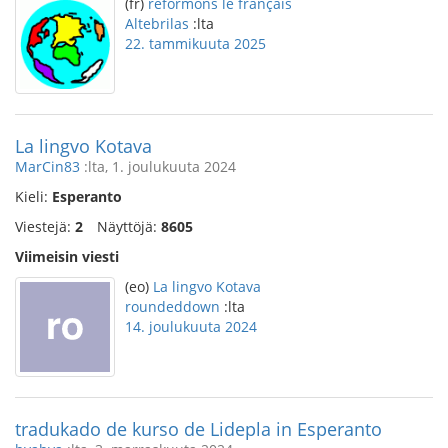
(fr)
reformons le français
Altebrilas
:lta
22. tammikuuta 2025
La lingvo Kotava
MarCin83
:lta, 1. joulukuuta 2024
Kieli:
Esperanto
Viestejä:
2
Näyttöjä:
8605
Viimeisin viesti
(eo)
La lingvo Kotava
roundeddown
:lta
14. joulukuuta 2024
tradukado de kurso de Lidepla in Esperanto