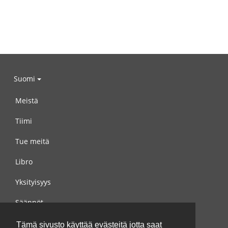
Suomi
Meistä
Tiimi
Tue meitä
Libro
Yksityisyys
Säännöt
Ota yhteyttä meihin
Tämä sivusto käyttää evästeitä jotta saat