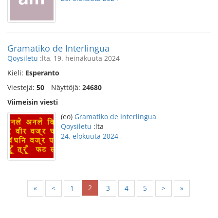
Gramatiko de Interlingua
Qoysiletu
:lta, 19. heinäkuuta 2024
Kieli:
Esperanto
Viestejä:
50
Näyttöjä:
24680
Viimeisin viesti
(eo)
Gramatiko de Interlingua
Qoysiletu
:lta
24. elokuuta 2024
2
«
<
1
3
4
5
>
»