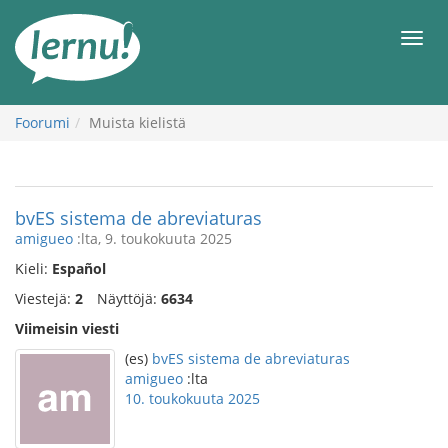
Tästä
sisältöön
Men
Foorumi
Muista kielistä
bvES sistema de abreviaturas
amigueo
:lta, 9. toukokuuta 2025
Kieli:
Español
Viestejä:
2
Näyttöjä:
6634
Viimeisin viesti
(es)
bvES sistema de abreviaturas
amigueo
:lta
10. toukokuuta 2025