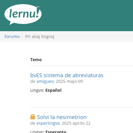
Al
la
enhavo
Forumo
Pri aliaj lingvoj
Temo
bvES sistema de abreviaturas
de
amigueo
, 2025-majo-09
Lingvo:
Español
Solvi la nesimetrion
de
esperlingvo
, 2025-aprilo-22
Lingvo:
Esperanto