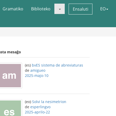
Gramatiko
Biblioteko
EO
Ensaluti
asta mesaĝo
(es)
bvES sistema de abreviaturas
de
amigueo
2025-majo-10
(eo)
Solvi la nesimetrion
de
esperlingvo
2025-aprilo-22