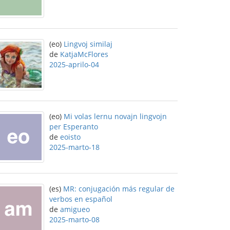
(eo)
Lingvoj similaj
de
KatjaMcFlores
2025-aprilo-04
(eo)
Mi volas lernu novajn lingvojn
per Esperanto
de
eoisto
2025-marto-18
(es)
MR: conjugación más regular de
verbos en español
de
amigueo
2025-marto-08