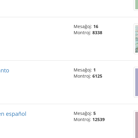
Mesaĝoj:
16
Montroj:
8338
anto
Mesaĝoj:
1
Montroj:
6125
en español
Mesaĝoj:
5
Montroj:
12539