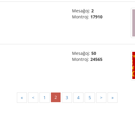
Mesaĝoj:
2
Montroj:
17910
Mesaĝoj:
50
Montroj:
24565
2
«
<
1
3
4
5
>
»