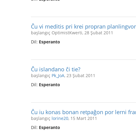
Ĉu vi meditis pri krei propran planlingvo
başlangıç OptimistKwerti, 28 Şubat 2011
Dil:
Esperanto
Ĉu islandano ĉi tie?
başlangıç
Pk_JoA
, 23 Şubat 2011
Dil:
Esperanto
Ĉu iu konas bonan retpaĝon por lerni fr
başlangıç
lorine20
, 15 Mart 2011
Dil:
Esperanto