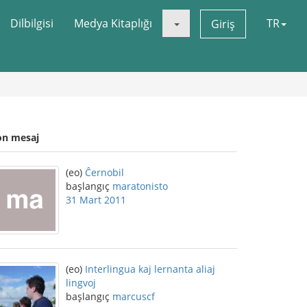
Dilbilgisi
Medya Kitaplığı
TR
Giriş
on mesaj
(eo)
Ĉernobil
başlangıç
maratonisto
31 Mart 2011
(eo)
Interlingua kaj lernanta aliaj
lingvoj
başlangıç
marcuscf