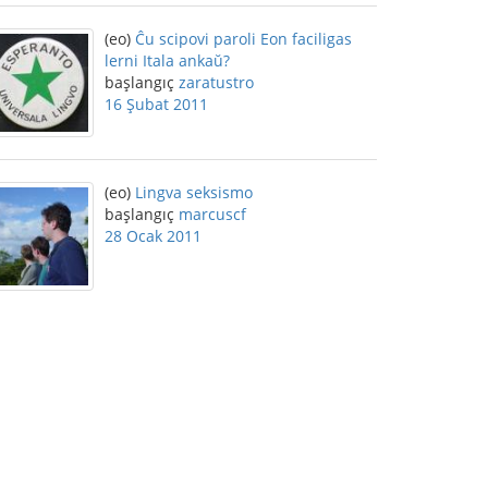
(eo)
Ĉu scipovi paroli Eon faciligas
lerni Itala ankaŭ?
başlangıç
zaratustro
16 Şubat 2011
(eo)
Lingva seksismo
başlangıç
marcuscf
28 Ocak 2011