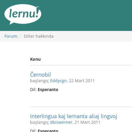
İçerik
Görüntüleme
Forum:
Diller hakkında
Konu
Ĉernobil
başlangıç
Eddycgn
, 22 Mart 2011
Dil:
Esperanto
Interlingua kaj lernanta aliaj lingvoj
başlangıç
dbiswinner
, 21 Mart 2011
Dil:
Esperanto