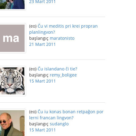
23 Mart 2011
(eo)
Ĉu vi meditis pri krei propran
planlingvon?
başlangıç
maratonisto
21 Mart 2011
(eo)
Ĉu islandano ĉi tie?
başlangıç
remy_boligee
15 Mart 2011
(eo)
Ĉu iu konas bonan retpaĝon por
lerni francan lingvon?
başlangıç
sudanglo
15 Mart 2011