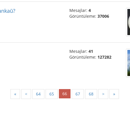
 ankaŭ?
Mesajlar:
4
Görüntüleme:
37006
Mesajlar:
41
Görüntüleme:
127282
66
«
<
64
65
67
68
>
»