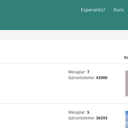
Esperanto?
Kurs
S
Mesajlar:
7
Görüntüleme:
43900
Mesajlar:
5
Görüntüleme:
36593