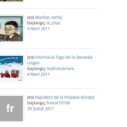
(eo)
Mankas vortoj
başlangıç
le_chaz
9 Mart 2011
(eo)
Internacia Tago de la Denaska
Lingvo
başlangıç
mathieubriere
8 Mart 2011
(eo)
Rapideco de la hispana eŭropa
başlangıç
freeze10108
28 Şubat 2011