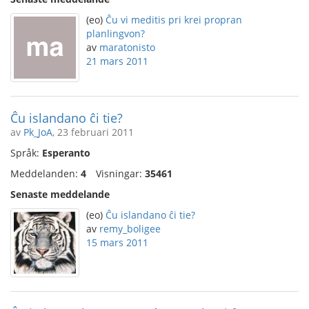
(eo)
Ĉu vi meditis pri krei propran
planlingvon?
av
maratonisto
21 mars 2011
Ĉu islandano ĉi tie?
av
Pk_JoA
, 23 februari 2011
Språk:
Esperanto
Meddelanden:
4
Visningar:
35461
Senaste meddelande
(eo)
Ĉu islandano ĉi tie?
av
remy_boligee
15 mars 2011