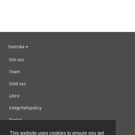
Svenska
Om oss
Team
Stöd oss
Libro
Integritetspolicy
Regler
Kontakta oss
This website uses cookies to ensure you get