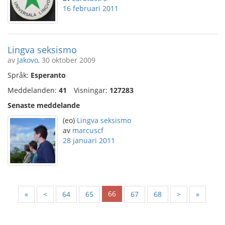
16 februari 2011
Lingva seksismo
av
Jakovo
, 30 oktober 2009
Språk:
Esperanto
Meddelanden:
41
Visningar:
127283
Senaste meddelande
(eo)
Lingva seksismo
av
marcuscf
28 januari 2011
66
«
<
64
65
67
68
>
»