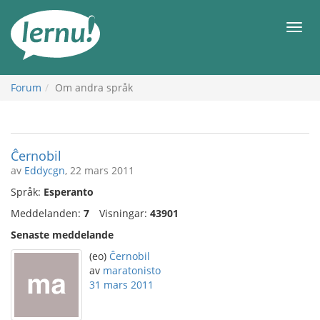
Till
sidans
Meny
innehåll
Forum
Om andra språk
Ĉernobil
av
Eddycgn
, 22 mars 2011
Språk:
Esperanto
Meddelanden:
7
Visningar:
43901
Senaste meddelande
(eo)
Ĉernobil
av
maratonisto
31 mars 2011