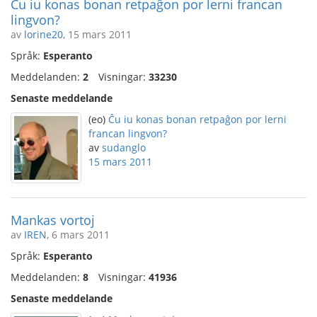
Ĉu iu konas bonan retpaĝon por lerni francan
lingvon?
av
lorine20
, 15 mars 2011
Språk:
Esperanto
Meddelanden:
2
Visningar:
33230
Senaste meddelande
(eo)
Ĉu iu konas bonan retpaĝon por lerni
francan lingvon?
av
sudanglo
15 mars 2011
Mankas vortoj
av
IREN
, 6 mars 2011
Språk:
Esperanto
Meddelanden:
8
Visningar:
41936
Senaste meddelande