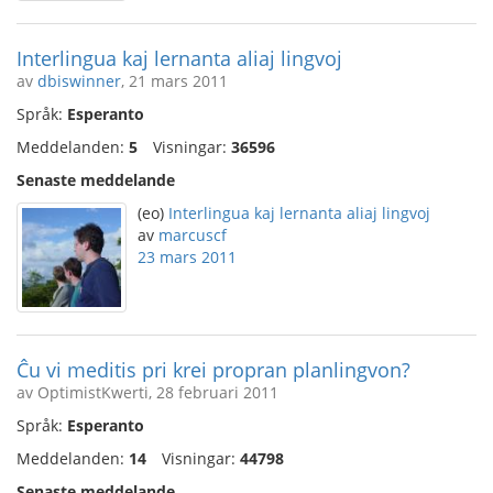
Interlingua kaj lernanta aliaj lingvoj
av
dbiswinner
, 21 mars 2011
Språk:
Esperanto
Meddelanden:
5
Visningar:
36596
Senaste meddelande
(eo)
Interlingua kaj lernanta aliaj lingvoj
av
marcuscf
23 mars 2011
Ĉu vi meditis pri krei propran planlingvon?
av OptimistKwerti, 28 februari 2011
Språk:
Esperanto
Meddelanden:
14
Visningar:
44798
Senaste meddelande