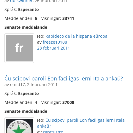
av
dbiswinner
, 26 februari 2011
Språk:
Esperanto
Meddelanden:
5
Visningar:
33741
Senaste meddelande
(eo)
Rapideco de la hispana eŭropa
av
freeze10108
28 februari 2011
Ĉu scipovi paroli Eon faciligas lerni Itala ankaŭ?
av omid17, 2 februari 2011
Språk:
Esperanto
Meddelanden:
4
Visningar:
37008
Senaste meddelande
(eo)
Ĉu scipovi paroli Eon faciligas lerni Itala
ankaŭ?
av
zaratustro