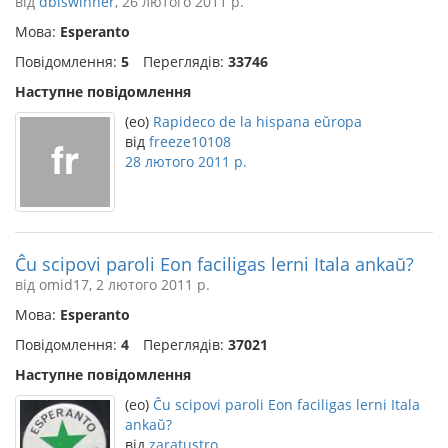
від
dbiswinner
, 26 лютого 2011 р.
Мова:
Esperanto
Повідомлення:
5
Переглядів:
33746
Наступне повідомлення
(eo)
Rapideco de la hispana eŭropa
від
freeze10108
28 лютого 2011 р.
Ĉu scipovi paroli Eon faciligas lerni Itala ankaŭ?
від omid17, 2 лютого 2011 р.
Мова:
Esperanto
Повідомлення:
4
Переглядів:
37021
Наступне повідомлення
(eo)
Ĉu scipovi paroli Eon faciligas lerni Itala
ankaŭ?
від
zaratustro