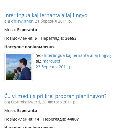
Interlingua kaj lernanta aliaj lingvoj
від
dbiswinner
, 21 березня 2011 р.
Мова:
Esperanto
Повідомлення:
5
Переглядів:
36653
Наступне повідомлення
(eo)
Interlingua kaj lernanta aliaj lingvoj
від
marcuscf
23 березня 2011 р.
Ĉu vi meditis pri krei propran planlingvon?
від OptimistKwerti, 28 лютого 2011 р.
Мова:
Esperanto
Повідомлення:
14
Переглядів:
44807
Наступне повідомлення