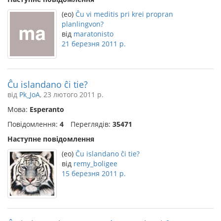
(eo)
Ĉu vi meditis pri krei propran
planlingvon?
від
maratonisto
21 березня 2011 р.
Ĉu islandano ĉi tie?
від
Pk_JoA
, 23 лютого 2011 р.
Мова:
Esperanto
Повідомлення:
4
Переглядів:
35471
Наступне повідомлення
(eo)
Ĉu islandano ĉi tie?
від
remy_boligee
15 березня 2011 р.