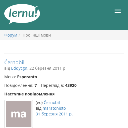
До
змісту
Мен
Форум
Про інші мови
Ĉernobil
від
Eddycgn
, 22 березня 2011 р.
Мова:
Esperanto
Повідомлення:
7
Переглядів:
43920
Наступне повідомлення
(eo)
Ĉernobil
від
maratonisto
31 березня 2011 р.