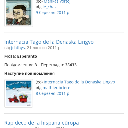
(eo)
Mankas vortoj
від
le_chaz
9 березня 2011 р.
Internacia Tago de la Denaska Lingvo
від
jchthys
, 21 лютого 2011 р.
Мова:
Esperanto
Повідомлення:
3
Переглядів:
35433
Наступне повідомлення
(eo)
Internacia Tago de la Denaska Lingvo
від
mathieubriere
8 березня 2011 р.
Rapideco de la hispana eŭropa