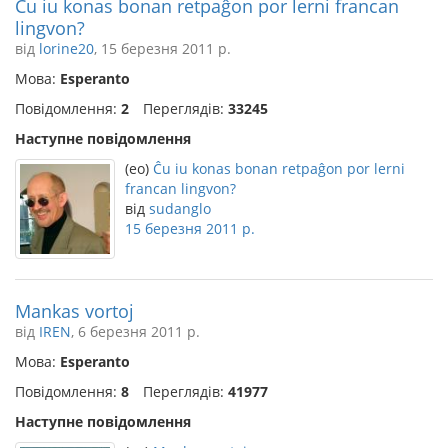
Ĉu iu konas bonan retpaĝon por lerni francan
lingvon?
від
lorine20
, 15 березня 2011 р.
Мова:
Esperanto
Повідомлення:
2
Переглядів:
33245
Наступне повідомлення
(eo)
Ĉu iu konas bonan retpaĝon por lerni
francan lingvon?
від
sudanglo
15 березня 2011 р.
Mankas vortoj
від
IREN
, 6 березня 2011 р.
Мова:
Esperanto
Повідомлення:
8
Переглядів:
41977
Наступне повідомлення