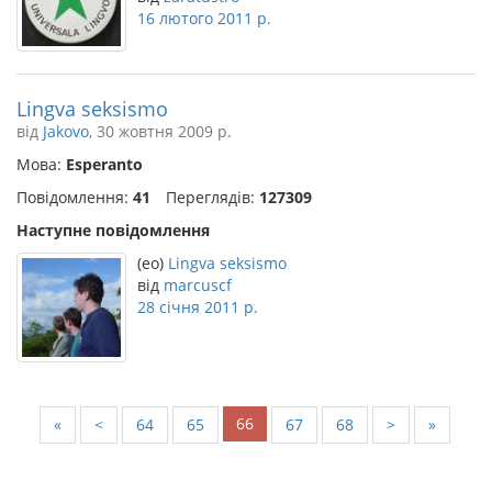
16 лютого 2011 р.
Lingva seksismo
від
Jakovo
, 30 жовтня 2009 р.
Мова:
Esperanto
Повідомлення:
41
Переглядів:
127309
Наступне повідомлення
(eo)
Lingva seksismo
від
marcuscf
28 січня 2011 р.
66
«
<
64
65
67
68
>
»