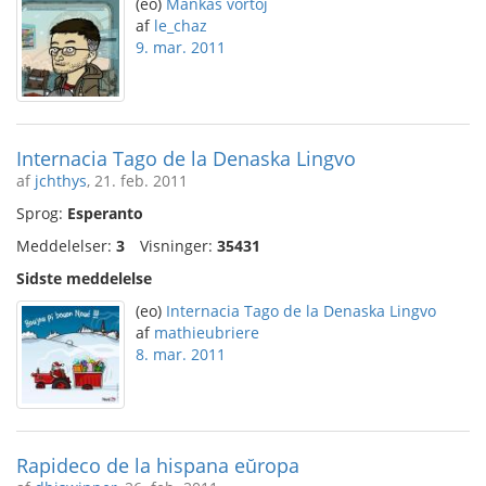
(eo)
Mankas vortoj
af
le_chaz
9. mar. 2011
Internacia Tago de la Denaska Lingvo
af
jchthys
, 21. feb. 2011
Sprog:
Esperanto
Meddelelser:
3
Visninger:
35431
Sidste meddelelse
(eo)
Internacia Tago de la Denaska Lingvo
af
mathieubriere
8. mar. 2011
Rapideco de la hispana eŭropa