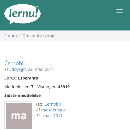
Til
indholdet
Men
Forum
Om andre sprog
Ĉernobil
af
Eddycgn
, 22. mar. 2011
Sprog:
Esperanto
Meddelelser:
7
Visninger:
43919
Sidste meddelelse
(eo)
Ĉernobil
af
maratonisto
31. mar. 2011