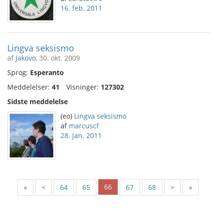
16. feb. 2011
Lingva seksismo
af
Jakovo
, 30. okt. 2009
Sprog:
Esperanto
Meddelelser:
41
Visninger:
127302
Sidste meddelelse
(eo)
Lingva seksismo
af
marcuscf
28. jan. 2011
66
«
<
64
65
67
68
>
»