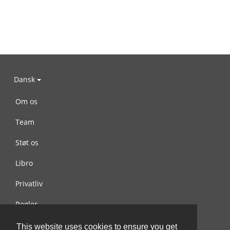
Dansk
Om os
Team
Støt os
Libro
Privatliv
Regler
Kontakt os
This website uses cookies to ensure you get