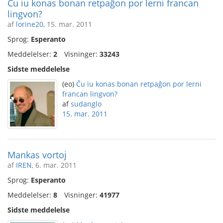
Ĉu iu konas bonan retpaĝon por lerni francan
lingvon?
af
lorine20
, 15. mar. 2011
Sprog:
Esperanto
Meddelelser:
2
Visninger:
33243
Sidste meddelelse
(eo)
Ĉu iu konas bonan retpaĝon por lerni
francan lingvon?
af
sudanglo
15. mar. 2011
Mankas vortoj
af
IREN
, 6. mar. 2011
Sprog:
Esperanto
Meddelelser:
8
Visninger:
41977
Sidste meddelelse