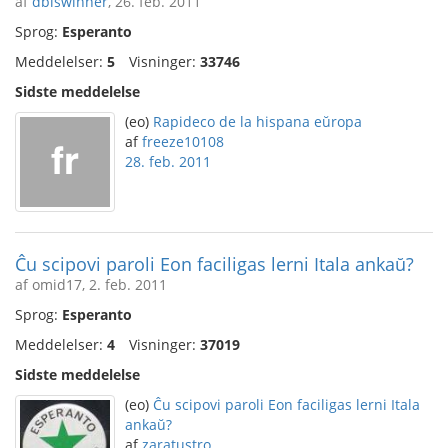
af
dbiswinner
, 26. feb. 2011
Sprog:
Esperanto
Meddelelser:
5
Visninger:
33746
Sidste meddelelse
(eo)
Rapideco de la hispana eŭropa
af
freeze10108
28. feb. 2011
Ĉu scipovi paroli Eon faciligas lerni Itala ankaŭ?
af omid17, 2. feb. 2011
Sprog:
Esperanto
Meddelelser:
4
Visninger:
37019
Sidste meddelelse
(eo)
Ĉu scipovi paroli Eon faciligas lerni Itala
ankaŭ?
af
zaratustro