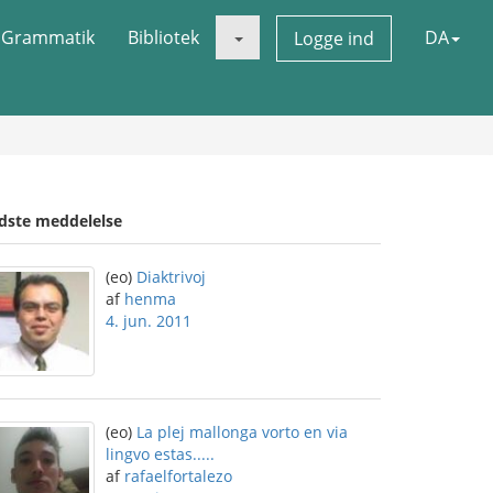
Grammatik
Bibliotek
DA
Logge ind
idste meddelelse
(eo)
Diaktrivoj
af
henma
4. jun. 2011
(eo)
La plej mallonga vorto en via
lingvo estas.....
af
rafaelfortalezo