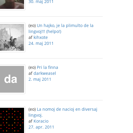
30. maj 2011
(eo)
Un hajko, je la plimulto de la
lingvoj!!! (helpo!)
af
kihxote
24. maj 2011
(eo)
Pri la finna
af
darkweasel
2. maj 2011
(eo)
La nomoj de nacioj en diversaj
lingvoj.
af
Koracio
27. apr. 2011