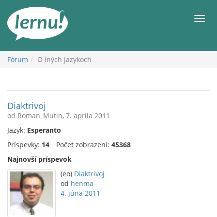
Späť
na
Men
obsah
Fórum
O iných jazykoch
Diaktrivoj
od Roman_Mutin, 7. apríla 2011
Jazyk:
Esperanto
Príspevky:
14
Počet zobrazení:
45368
Najnovší príspevok
(eo)
Diaktrivoj
od
henma
4. júna 2011