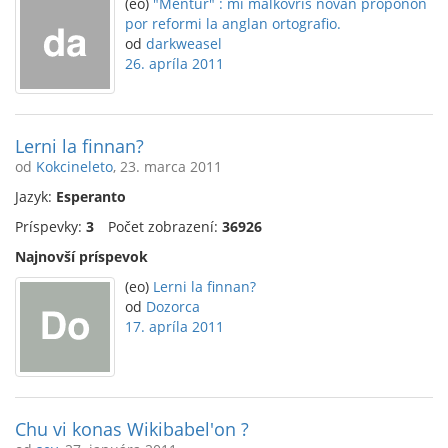
(eo)
"Mentur" : mi malkovris novan proponon
por reformi la anglan ortografio.
od
darkweasel
26. apríla 2011
Lerni la finnan?
od
Kokcineleto
, 23. marca 2011
Jazyk:
Esperanto
Príspevky:
3
Počet zobrazení:
36926
Najnovší príspevok
(eo)
Lerni la finnan?
od
Dozorca
17. apríla 2011
Chu vi konas Wikibabel'on ?