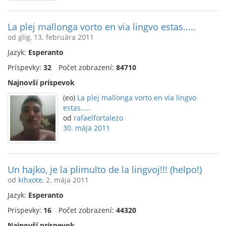
La plej mallonga vorto en via lingvo estas.....
od glig, 13. februára 2011
Jazyk:
Esperanto
Príspevky:
32
Počet zobrazení:
84710
Najnovší príspevok
(eo)
La plej mallonga vorto en via lingvo
estas.....
od
rafaelfortalezo
30. mája 2011
Un hajko, je la plimulto de la lingvoj!!! (helpo!)
od
kihxote
, 2. mája 2011
Jazyk:
Esperanto
Príspevky:
16
Počet zobrazení:
44320
Najnovší príspevok