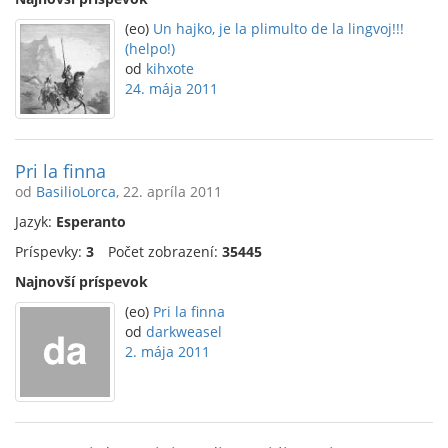
(eo)
Un hajko, je la plimulto de la lingvoj!!!
(helpo!)
od
kihxote
24. mája 2011
Pri la finna
od
BasilioLorca
, 22. apríla 2011
Jazyk:
Esperanto
Príspevky:
3
Počet zobrazení:
35445
Najnovší príspevok
(eo)
Pri la finna
od
darkweasel
2. mája 2011