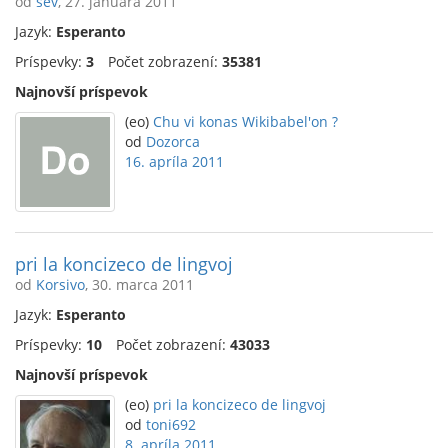
od
sev
, 27. januára 2011
Jazyk:
Esperanto
Príspevky:
3
Počet zobrazení:
35381
Najnovší príspevok
(eo)
Chu vi konas Wikibabel'on ?
od
Dozorca
16. apríla 2011
pri la koncizeco de lingvoj
od
Korsivo
, 30. marca 2011
Jazyk:
Esperanto
Príspevky:
10
Počet zobrazení:
43033
Najnovší príspevok
(eo)
pri la koncizeco de lingvoj
od
toni692
8. apríla 2011