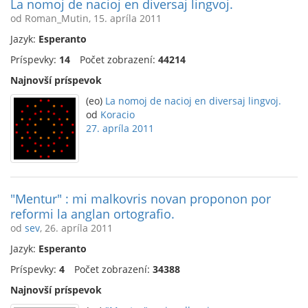
La nomoj de nacioj en diversaj lingvoj.
od Roman_Mutin, 15. apríla 2011
Jazyk:
Esperanto
Príspevky:
14
Počet zobrazení:
44214
Najnovší príspevok
(eo)
La nomoj de nacioj en diversaj lingvoj.
od
Koracio
27. apríla 2011
"Mentur" : mi malkovris novan proponon por
reformi la anglan ortografio.
od
sev
, 26. apríla 2011
Jazyk:
Esperanto
Príspevky:
4
Počet zobrazení:
34388
Najnovší príspevok