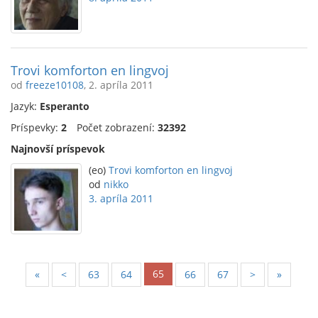
Trovi komforton en lingvoj
od
freeze10108
, 2. apríla 2011
Jazyk:
Esperanto
Príspevky:
2
Počet zobrazení:
32392
Najnovší príspevok
(eo)
Trovi komforton en lingvoj
od
nikko
3. apríla 2011
65
«
<
63
64
66
67
>
»