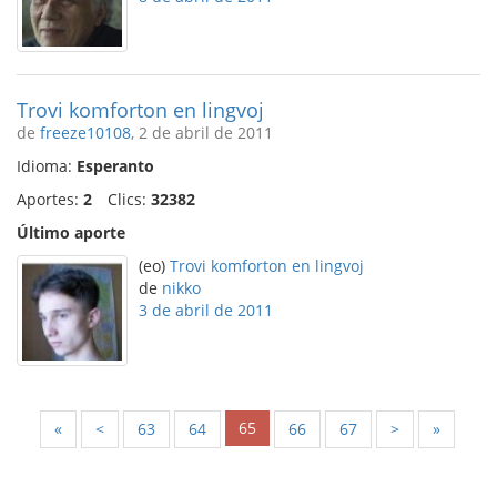
Trovi komforton en lingvoj
de
freeze10108
, 2 de abril de 2011
Idioma:
Esperanto
Aportes:
2
Clics:
32382
Último aporte
(eo)
Trovi komforton en lingvoj
de
nikko
3 de abril de 2011
65
«
<
63
64
66
67
>
»