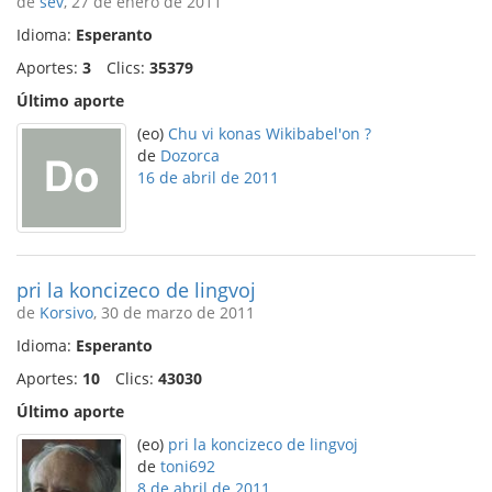
de
sev
, 27 de enero de 2011
Idioma:
Esperanto
Aportes:
3
Clics:
35379
Último aporte
(eo)
Chu vi konas Wikibabel'on ?
de
Dozorca
16 de abril de 2011
pri la koncizeco de lingvoj
de
Korsivo
, 30 de marzo de 2011
Idioma:
Esperanto
Aportes:
10
Clics:
43030
Último aporte
(eo)
pri la koncizeco de lingvoj
de
toni692
8 de abril de 2011