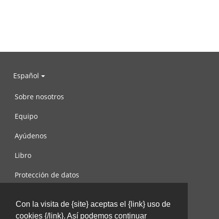
Español
Sobre nosotros
Equipo
Ayúdenos
Libro
Protección de datos
Condiciones de uso
Con la visita de {site} aceptas el {link} uso de
Contáctenos
cookies {/link}. Así podemos continuar