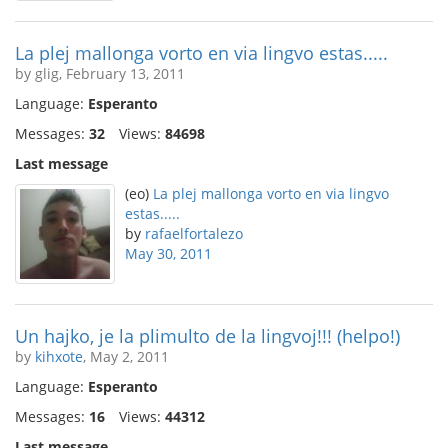
La plej mallonga vorto en via lingvo estas.....
by glig, February 13, 2011
Language:
Esperanto
Messages:
32
Views:
84698
Last message
(eo)
La plej mallonga vorto en via lingvo
estas.....
by
rafaelfortalezo
May 30, 2011
Un hajko, je la plimulto de la lingvoj!!! (helpo!)
by
kihxote
, May 2, 2011
Language:
Esperanto
Messages:
16
Views:
44312
Last message