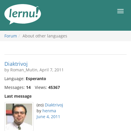
Skip
to
Men
the
content
Forum
About other languages
Diaktrivoj
by Roman_Mutin, April 7, 2011
Language:
Esperanto
Messages:
14
Views:
45367
Last message
(eo)
Diaktrivoj
by
henma
June 4, 2011