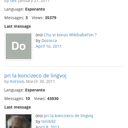
by
sev
, January 27, 2011
Language:
Esperanto
Messages:
3
Views:
35379
Last message
(eo)
Chu vi konas Wikibabel'on ?
by
Dozorca
April 16, 2011
pri la koncizeco de lingvoj
by
Korsivo
, March 30, 2011
Language:
Esperanto
Messages:
10
Views:
43030
Last message
(eo)
pri la koncizeco de lingvoj
by
toni692
April 8, 2011