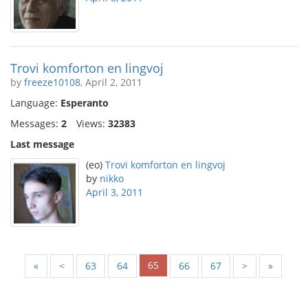
Trovi komforton en lingvoj
by
freeze10108
, April 2, 2011
Language:
Esperanto
Messages:
2
Views:
32383
Last message
(eo)
Trovi komforton en lingvoj
by
nikko
April 3, 2011
65
«
<
63
64
66
67
>
»