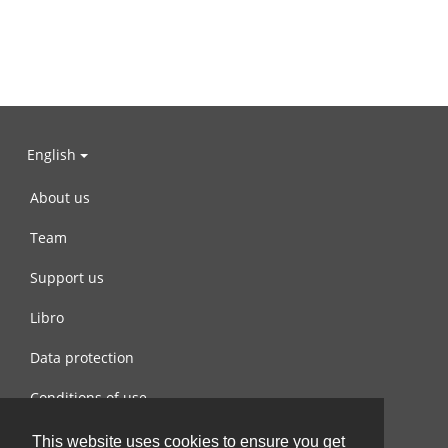
English
About us
Team
Support us
Libro
Data protection
Conditions of use
Contact us
This website uses cookies to ensure you get